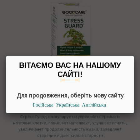
ВІТАЄМО ВАС НА НАШОМУ
САЙТІ!
СТРЕСС ГАРД (STRESS GUARD), BAIDYANATH
Для продовження, оберіть мову сайту
Російська
Українська
Англійська
Артикул: 699
Стресс Гуард стимулирует и укрепляет нервные и
мозговые клетки, повышает интеллект, улучшает память,
увеличивает продолжительность жизни, замедляет
старение и дает силы в старости