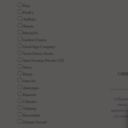
Raja
Patak's
AliBaba
Ямуна
Mitchell's
Golden Chakra
Good Sign Company
Yours Ethnic Foods
Sum Overseas Private LTD
Natco
САБД
Bikaji
OstroVit
Дамодара
Khanum
Сабджи м
Chheda's
смесь
Тайланд
широко и
Hacendado
улучшен
Zaharni Zavodi