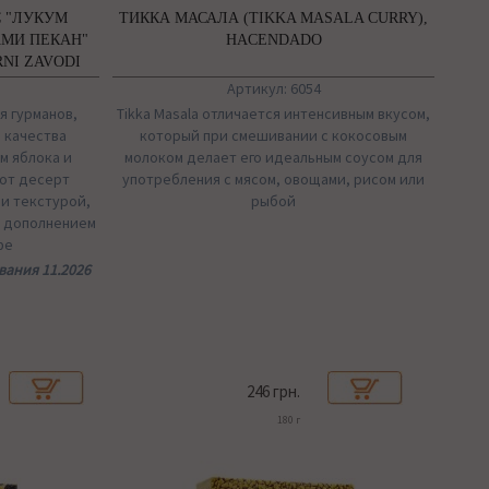
С "ЛУКУМ
ТИККА МАСАЛА (TIKKA MASALA CURRY),
АМИ ПЕКАН"
HACENDADO
RNI ZAVODI
Артикул: 6054
я гурманов,
Tikka Masala отличается интенсивным вкусом,
 качества
который при смешивании с кокосовым
м яблока и
молоком делает его идеальным соусом для
тот десерт
употребления с мясом, овощами, рисом или
и текстурой,
рыбой
м дополнением
фе
ания 11.2026
246 грн.
180 г