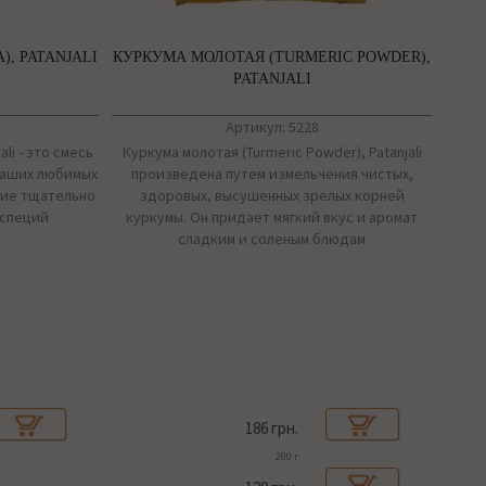
), PATANJALI
КУРКУМА МОЛОТАЯ (TURMERIC POWDER),
PATANJALI
Артикул: 5228
ali - это смесь
Куркума молотая (Turmeric Powder), Patanjali
ваших любимых
произведена путем измельчения чистых,
ние тщательно
здоровых, высушенных зрелых корней
 специй
куркумы. Он придает мягкий вкус и аромат
сладким и соленым блюдам
186 грн.
200 г