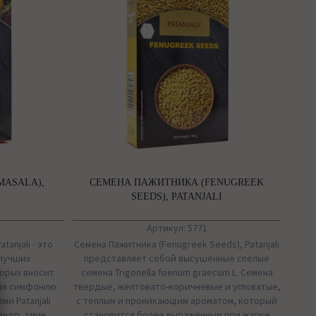
MASALA),
СЕМЕНА ПАЖИТНИКА (FENUGREEK
SEEDS), PATANJALI
Артикул: 5771
tanjali - это
Семена Пажитника (Fenugreek Seeds), Patanjali
 лучших
представляет собой высушенные спелые
орых вносит
семена Trigonella foenum graecum L. Семена
вая симфонию
твердые, желтовато-коричневые и угловатые,
и Patanjali
с теплым и проникающим ароматом, который
андр, тмин,
становится более выраженным при жарке