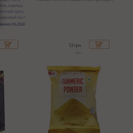
или, корица,
скатный орех,
 лавровый лист
ания 05.2026
53 грн.
100 г