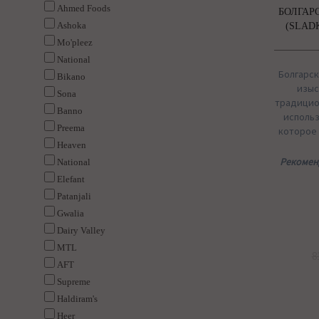
Ahmed Foods
БОЛГАР
Ashoka
(SLAD
Mo'pleez
National
Болгарск
Bikano
изыс
Sona
традицио
Banno
использ
Preema
которое
Heaven
Рекомен
National
Elefant
Patanjali
Gwalia
Dairy Valley
MTL
8
AFT
Supreme
Haldiram's
Heer