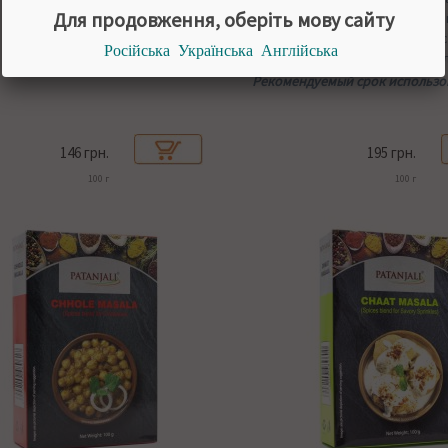
Для продовження, оберіть мову сайту
черный перец, соль, желтый ч
имбирь, листья пажитника, му
Російська
Українська
Англійська
гвоздика, кардамон, горчица и
Рекомендуемый срок использов
146 грн.
195 грн.
100 г
100 г