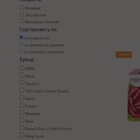
Новинки
Хит продаж
Выгодные покупки
Сортировать по
популярности
от дешевых к дорогим
от дорогих к дешевым
Скидка
Бренд
MDH
Sahul
Vandevi
TRS (Asia`s Finest Foods)
Heera
Schani
Hamdard
Shan
Bajwa (Asia`s Finest Foods)
Heng Guan