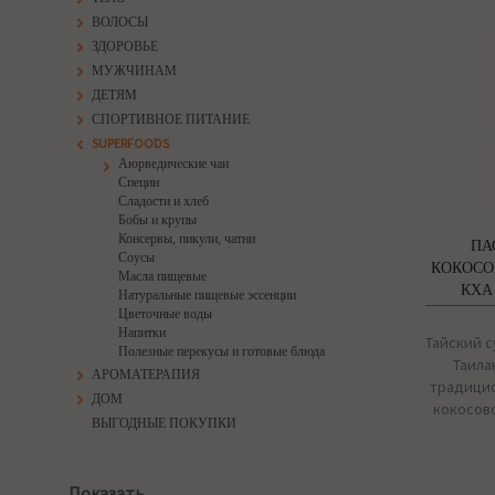
ВОЛОСЫ
ЗДОРОВЬЕ
МУЖЧИНАМ
ДЕТЯМ
СПОРТИВНОЕ ПИТАНИЕ
SUPERFOODS
Аюрведические чаи
Специи
Сладости и хлеб
Бобы и крупы
Консервы, пикули, чатни
ПА
Соусы
КОКОСО
Масла пищевые
КХА
Натуральные пищевые эссенции
Цветочные воды
Напитки
Тайский с
Полезные перекусы и готовые блюда
Таила
АРОМАТЕРАПИЯ
традицио
ДОМ
кокосово
ВЫГОДНЫЕ ПОКУПКИ
Показать