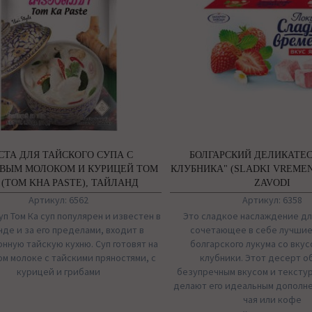
СТА ДЛЯ ТАЙСКОГО СУПА С
БОЛГАРСКИЙ ДЕЛИКАТЕ
ВЫМ МОЛОКОМ И КУРИЦЕЙ ТОМ
КЛУБНИКА" (SLADKI VREMEN
 (TOM KHA PASTE), ТАЙЛАНД
ZAVODI
Артикул: 6562
Артикул: 6358
уп Том Ка суп популярен и известен в
Это сладкое наслаждение дл
нде и за его пределами, входит в
сочетающее в себе лучшие
нную тайскую кухню. Суп готовят на
болгарского лукума со вку
м молоке с тайскими пряностями, с
клубники. Этот десерт о
курицей и грибами
безупречным вкусом и тексту
делают его идеальным дополн
чая или кофе