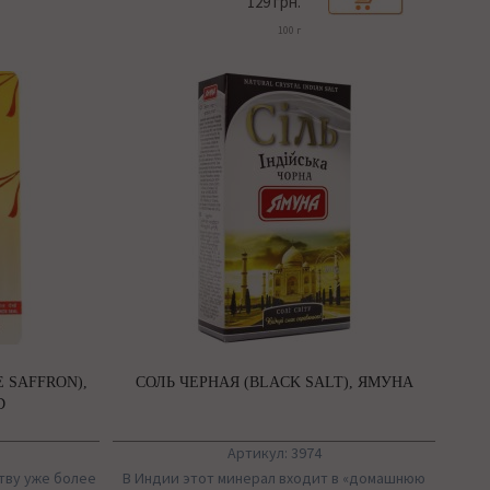
129 грн.
100 г
 SAFFRON),
СОЛЬ ЧЕРНАЯ (BLACK SALT), ЯМУНА
D
Артикул: 3974
тву уже более
В Индии этот минерал входит в «домашнюю