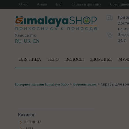
О нас
Акции
Блог
Оплата и доставка
Сотруднич
При з
доста
Почт
Заказ
Язык сайта:
24/7
RU
UK
EN
ДЛЯ ЛИЦА
ТЕЛО
ВОЛОСЫ
ЗДОРОВЬЕ
МУЖ
>
>
Скрабы для во
Интернет магазин Himalaya Shop
Лечение волос
Каталог
ДЛЯ ЛИЦА
ТЕЛО