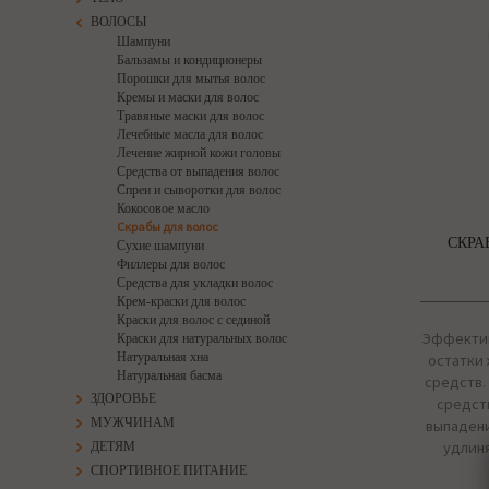
ВОЛОСЫ
Шампуни
Бальзамы и кондиционеры
Порошки для мытья волос
Кремы и маски для волос
Травяные маски для волос
Лечебные масла для волос
Лечение жирной кожи головы
Средства от выпадения волос
Спреи и сыворотки для волос
Кокосовое масло
Скрабы для волос
СКРА
Сухие шампуни
Филлеры для волос
Средства для укладки волос
Крем-краски для волос
Краски для волос с сединой
Эффектив
Краски для натуральных волос
Натуральная хна
остатки 
Натуральная басма
средств.
ЗДОРОВЬЕ
средст
МУЖЧИНАМ
выпадени
удлиня
ДЕТЯМ
СПОРТИВНОЕ ПИТАНИЕ