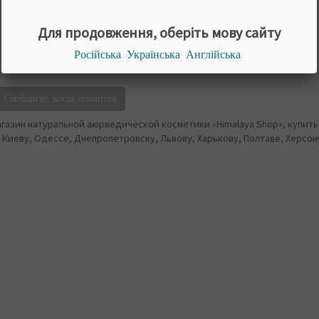
240 грн.
Для продовження, оберіть мову сайту
100 мл
Російська
Українська
Англійська
НЕТ В НАЛИЧИИ
Сообщите, когда появится
газин натуральной аюрведической косметики «Himalaya Shop», купить 
 Киеву, Одессе, Днепропетровску, Львову, Харькову, Полтаве, Херсону