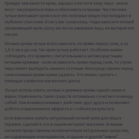
Прежде чем нанести крем, хорошо очистите кожу лица - иначе
могут закупориться поры и образоваться прыщи. Чистая кожа
лучше впитывает крем и все его полезные вещества попадают в
глубокие слои кожи. Если у вас сухая кожа, тогда наносите ночной
увлажняющий крем сразу же после умывания лица, не вытирая его
насухо.
Ночные кремы лучше всего наносить не прямо перед сном, а за
1,5-2 часа до сна. Так крем лучше работает. Особенно важно
соблюдать это правило с питательными и антивозрастными
ночными кремами - если их наносить прямо перед сном, то утром
лицо может выглядеть немного отечным. Непосредственно перед
сном излишки крема нужно удалить. Это можно сделать с
помощью салфетки или ватного диска.
Лучше использовать ночные и дневные кремы одной серии и
марки. Компоненты таких средств оптимально сочетаются между
собой. Они взаимоусиливают действие друг друга и позволяют
добиться выраженного эффекта и стойкого результата.
Если вам нужно купить натуральный ночной крем для лица в
Украине, сделайте это в нашем интернет магазине. В нашем
каталоге представлены исключительно натуральные средства,
не содержащие консервантов, отдушек и другой "химии".