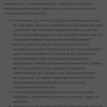
ознакомиться с правилами выбора. Существует несколько
критериев, помогающих справиться со всем разнообразием
сегодняшнего ассортимента.
Ночной крем, как и любой другой, должен подходить вам
по типу кожи и возрасту. Например, ночные кремы для лица
с отметкой "40+" (или выше) предназначены для зрелой
кожи. Они активизируют клетки, ускоряют обмен веществ
и насыщают кожные покровы всеми необходимыми
микроэлементами, предотвращая старение. Такой
активный уход нужен только после 40 лет. Более молодой
коже такой крем принесёт больше вреда, чем пользы.
Крем для лица ночной, как и дневной, должен быть
натуральным. Обилие консервантов и химических добавок
не только делают ночные кремы для лица менее
эффективными, но и вредят коже. Выбирайте кремы с
натуральными составами и минимальным количеством
консервантов (они должны быть в конце списка
ингредиентов на этикетке).
Если вы раньше не пользовались конкретным кремом,
выбирайте самую маленькую баночку на пробу - вдруг не
подойдет.
Обилие отдушек не идёт на пользу средству для ухода за