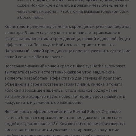
кожей. Ночной крем для лица должен иметь очень легкий
ненавязчивый аромат, чтобы он не вызывал головной боли
и бессонницы.
Косметологи рекомендуют менять крем для лица как минимум раз
в полгода. В таком случае у кожи не возникнет привыкание к
активным компонентам и крем для лица, ночной и дневной, будет
эффективным. Поэтому не бойтесь экспериментировать.
Натуральный ночной крем для лица поможет улучшить состояние
вашей кожи в любом возрасте.
Восстанавливающий ночной крем от Himalaya Herbals, поможет
выглядеть свежо и естественно каждое утро. Индийские
эксперты разработали эффективно действующий препарат,
объединив в своем составе экстракт лилии, лимона и томата,
яблока и зародышей пшеницы. Столь мощное содержание
витаминов и эфирных масел позволяет крему восстанавливать
кожу, питать и увлажнять ее ежедневно.
Ночной крем с эффектом лифтинга Eternal Gold от Organique
активно борется с признаками старения даже во время сна и
подойдет для возраста 45+. Комплекс из органических жирных
кислот активно питает и увлажняет стареющую кожу всеми
необходимыми компонентами, возвращая ей упругость,