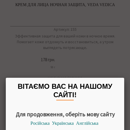
КРЕМ ДЛЯ ЛИЦА НОЧНАЯ ЗАЩИТА, VEDA VEDICA
Артикул: 155
Эффективная защита для вашей кожи в ночное время.
Помогает коже отдохнуть и восстановиться, а утром
выглядеть потрясающе
.
178 грн.
50 г
НЕТ В НАЛИЧИИ
ВІТАЄМО ВАС НА НАШОМУ
Сообщите, когда появится
САЙТІ!
Для продовження, оберіть мову сайту
Російська
Українська
Англійська