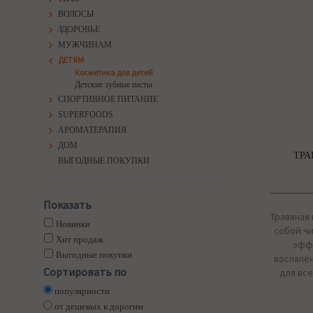
ВОЛОСЫ
ЗДОРОВЬЕ
МУЖЧИНАМ
ДЕТЯМ
Косметика для детей
Детские зубные пасты
СПОРТИВНОЕ ПИТАНИЕ
SUPERFOODS
АРОМАТЕРАПИЯ
ДОМ
ТРА
ВЫГОДНЫЕ ПОКУПКИ
Показать
Травяная 
Новинки
собой чи
Хит продаж
эффе
Выгодные покупки
воспален
Сортировать по
для все
популярности
от дешевых к дорогим