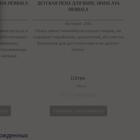
AYA HERBALS
ДЕТСКАЯ ПЕНА ДЛЯ ВАНН, HIMALAYA
HERBALS
Артикул: 2381
нкие волосы и
Пенка имеет нежнейшую консистенцию, не
 обеспечивает
содержит парабенов, красителей, абсолютно
лажнение,
безопасна для детской кожи и не щиплет
успокаивающе
глазки.
у малыша.
110 грн.
200 мл
И
НЕТ В НАЛИЧИИ
ится
Сообщите, когда появится
рожденных