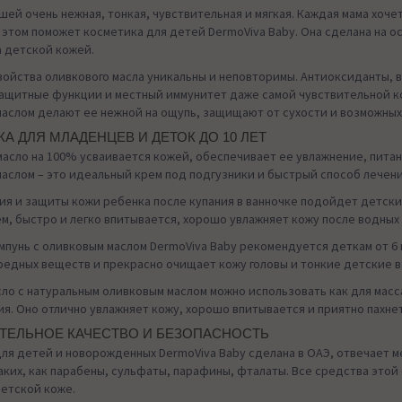
шей очень нежная, тонкая, чувствительная и мягкая. Каждая мама хоче
 этом поможет косметика для детей DermoViva Baby. Она сделана на о
а детской кожей.
ойства оливкового масла уникальны и неповторимы. Антиоксиданты, в
щитные функции и местный иммунитет даже самой чувствительной ко
аслом делают ее нежной на ощупь, защищают от сухости и возможных
А ДЛЯ МЛАДЕНЦЕВ И ДЕТОК ДО 10 ЛЕТ
асло на 100% усваивается кожей, обеспечивает ее увлажнение, питан
аслом – это идеальный крем под подгузники и быстрый способ лечен
ия и защиты кожи ребенка после купания в ванночке подойдет детский
м, быстро и легко впитывается, хорошо увлажняет кожу после водны
пунь с оливковым маслом DermoViva Baby рекомендуется деткам от 6 м
едных веществ и прекрасно очищает кожу головы и тонкие детские в
ло с натуральным оливковым маслом можно использовать как для масс
ия. Оно отлично увлажняет кожу, хорошо впитывается и приятно пахнет
ТЕЛЬНОЕ КАЧЕСТВО И БЕЗОПАСНОСТЬ
ля детей и новорожденных DermoViva Baby сделана в ОАЭ, отвечает 
аких, как парабены, сульфаты, парафины, фталаты. Все средства этой 
етской коже.