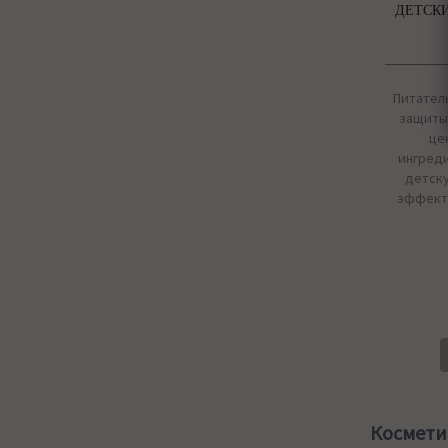
ДЕТСКИ
Питател
защиты
це
ингред
детску
эффекти
Космети