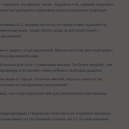
т сохранить ее именно такой – бархатистой, свежей, гладкой и
снове натурального оливкового масла и идеально подходит
итамины А, Е, жирные кислоты, которые в нем содержатся,
жи младенцев. Средства по уходу за детской кожей с
 высыпаний.
ие и защиту от раздражений. Именно поэтому детский крем с
ия раздражений кожи.
 лосьон для тела с оливковым маслом. Он более жидкий, чем
х процедур и позволяет коже ребенка свободно дышать.
есяцев и старше. Он очень мягкий, хорошо пенится, не
олосики от ежедневных загрязнений.
ажа, так и под подгузник или для увлажнения кожи малыша
.
международным стандартам качества и не содержит вредных
серии имеют естественный уровень рН 5.5.-6 и максимально