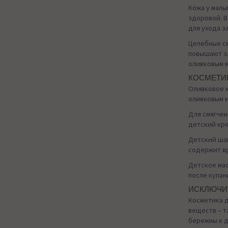
Кожа у малы
здоровой. В
для ухода з
Целебные св
повышают за
оливковым м
КОСМЕТИК
Оливковое м
оливковым м
Для смягчен
детский кре
Детский шам
содержит вр
Детское мас
после купан
ИСКЛЮЧИ
Косметика д
веществ – т
бережны к д