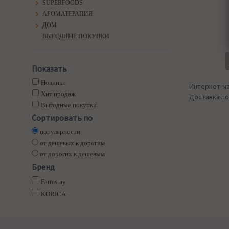
SUPERFOODS
АРОМАТЕРАПИЯ
ДОМ
ВЫГОДНЫЕ ПОКУПКИ
Показать
Новинки
Интернет-ма
Хит продаж
Доставка по
Выгодные покупки
Сортировать по
популярности
от дешевых к дорогим
от дорогих к дешевым
Бренд
Farmstay
KORICA