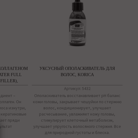
КОЛЛАГЕНОМ
УКСУСНЫЙ ОПОЛАСКИВАТЕЛЬ ДЛЯ
ATER FULL
ВОЛОС, KORICA
FILLER),
Артикул: 5432
едиент –
Ополаскиватель восстанавливает рН баланс
ллаген. Он
кожи головы, закрывает чешуйки по стержню
лоса изнутри,
волос, кондиционирует, улучшает
е кератиновые
расчесывание, увлажняет кожу головы,
вает пряди
стимулирует клеточный метаболизм,
ультат
улучшает упругость волосяного стержня. Все
для природной густоты и блеска.