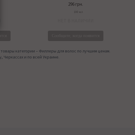
296 грн.
100 мл
И
НЕТ В НАЛИЧИИ
ится
Сообщите, когда появится
 товары категории – Филлеры для волос по лучшим ценам.
, Черкассах и по всей Украине.