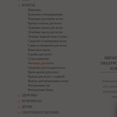
ВОЛОСЫ
Шампуни
Бальзамы и кондиционеры
Порошки для мытья волос
Кремы и маски для волос
Травяные маски для волос
Лечебные масла для волос
Лечение жирной кожи головы
Средства от выпадения волос
Спреи и сыворотки для волос
Кокосовое масло
Скрабы для волос
ПИТАТ
Сухие шампуни
Филлеры для волос
ГИАЛУРО
Средства для укладки волос
ACI
Крем-краски для волос
Краски для волос с сединой
Уникальн
Краски для натуральных волос
Натуральная хна
это сре
Натуральная басма
локонами
ЗДОРОВЬЕ
зер
МУЖЧИНАМ
ДЕТЯМ
СПОРТИВНОЕ ПИТАНИЕ