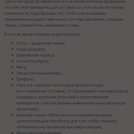
Сила этих средств заключается в их исключительно природном
составе. Все препараты для суставов состоят из растительных
компонентов, подобранных так, чтобы они оказывали
гармоничное воздействие на все системы организма, очищали
чакры, утоляли боль, избавляли от Амы.
В состав лекарственных средств входят:
Гуггул – древесная смола;
Кедр деодара;
Цейлонская корица;
Сосна Роксбурга;
Мята;
Лекарственный имбирь;
Трифала;
Сера (ее содержат некоторые препараты для
восстановления суставов, что доказывает научный подход
Аюрведы к изучению болезней и приготовлению
препаратов с учетом физико-химических реакций внутри
организма);
Красный коралл. Пепел красного коралла проходит
дополнительную обработку для того чтобы отдавать
человеческому организму максимум кальция;
Пепел морских раковин;