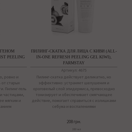
АГЕНОМ
ПИЛИНГ-СКАТКА ДЛЯ ЛИЦА С КИВИ (ALL-
IST PEELING
IN-ONE REFRESH PEELING GEL KIWI),
Y
FARMSTAY
Артикул: 4675
о, ровно и
Пилинг-скатка действует деликатно, но
 от старых
эффективно: устраняет шелушения и
и. Пилинг-гель
ороговелый слой эпидермиса, превосходно
ми частицами,
тонизирует и обеспечивает смягчающее
ее мягким и
действие, помогает справиться с излишками
ванием
себума и воспалениями
208 грн.
180 мл