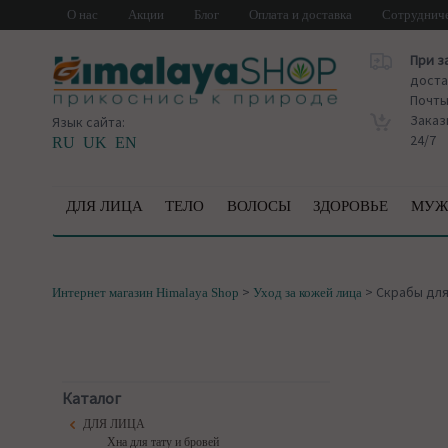
О нас
Акции
Блог
Оплата и доставка
Сотруднич
При з
доста
Почт
Заказ
Язык сайта:
24/7
RU
UK
EN
ДЛЯ ЛИЦА
ТЕЛО
ВОЛОСЫ
ЗДОРОВЬЕ
МУЖ
>
>
Скрабы для
Интернет магазин Himalaya Shop
Уход за кожей лица
Каталог
ДЛЯ ЛИЦА
Хна для тату и бровей