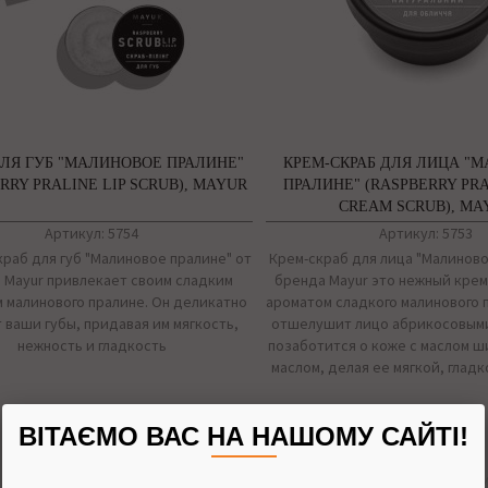
ДЛЯ ГУБ "МАЛИНОВОЕ ПРАЛИНЕ"
КРЕМ-СКРАБ ДЛЯ ЛИЦА "
RRY PRALINE LIP SCRUB), MAYUR
ПРАЛИНЕ" (RASPBERRY PR
CREAM SCRUB), MA
Артикул: 5754
Артикул: 5753
раб для губ "Малиновое пралине" от
Крем-скраб для лица "Малиново
 Mayur привлекает своим сладким
бренда Mayur это нежный крем
 малинового пралине. Он деликатно
ароматом сладкого малинового 
 ваши губы, придавая им мягкость,
отшелушит лицо абрикосовыми
нежность и гладкость
позаботится о коже с маслом ш
маслом, делая ее мягкой, глад
64 грн.
112 грн.
ВІТАЄМО ВАС НА НАШОМУ САЙТІ!
15 г
50 мл
НЕТ В НАЛИЧИИ
НЕТ В НАЛИЧИ