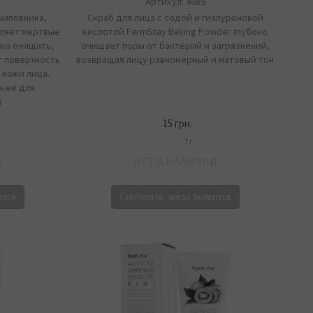
Артикул: 4689
шиповника,
Скраб для лица с содой и гиалуроновой
аляет мертвые
кислотой FarmStay Baking Powder глубоко
око очищать,
очищает поры от бактерий и загрязнений,
т поверхность
возвращая лицу равномерный и матовый тон
 кожи лица.
акже для
а
15 грн.
7 г
И
НЕТ В НАЛИЧИИ
ится
Сообщите, когда появится