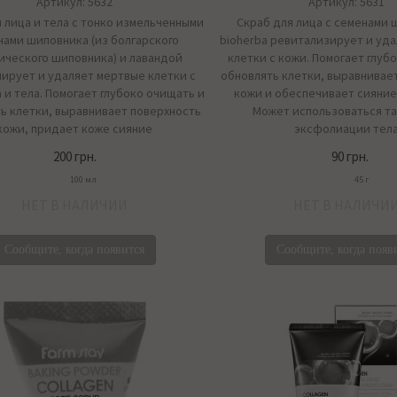
Артикул: 5632
Артикул: 5631
 лица и тела с тонко измельченными
Скраб для лица с семенами 
нами шиповника (из болгарского
bioherba ревитализирует и уд
ического шиповника) и лавандой
клетки с кожи. Помогает глуб
ирует и удаляет мертвые клетки с
обновлять клетки, выравнивае
 и тела. Помогает глубоко очищать и
кожи и обеспечивает сияние
ь клетки, выравнивает поверхность
Может использоваться т
кожи, придает коже сияние
эксфолиации тел
200 грн.
90 грн.
100 мл
45 г
НЕТ В НАЛИЧИИ
НЕТ В НАЛИЧИ
Сообщите, когда появится
Сообщите, когда появ