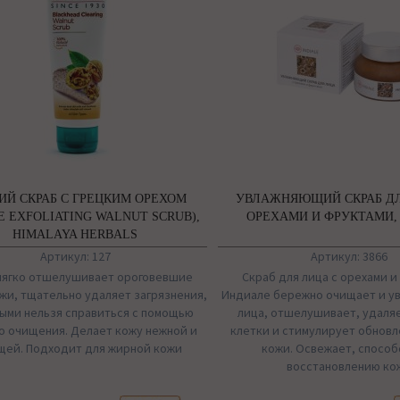
ИЙ СКРАБ С ГРЕЦКИМ ОРЕХОМ
УВЛАЖНЯЮЩИЙ СКРАБ ДЛ
E EXFOLIATING WALNUT SCRUB),
ОРЕХАМИ И ФРУКТАМИ, 
HIMALAYA HERBALS
Артикул: 127
Артикул: 3866
мягко отшелушивает ороговевшие
Скраб для лица с орехами 
жи, тщательно удаляет загрязнения,
Индиале бережно очищает и у
ыми нельзя справиться с помощью
лица, отшелушивает, удаля
о очищения. Делает кожу нежной и
клетки и стимулирует обновл
щей. Подходит для жирной кожи
кожи. Освежает, способ
восстановлению ко