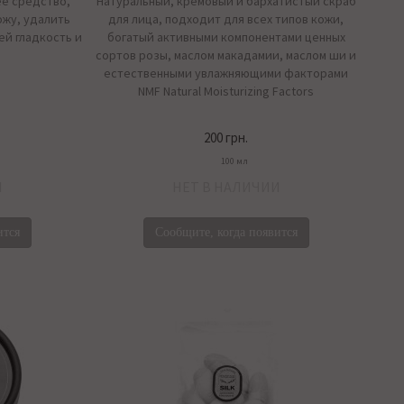
е средство,
Натуральный, кремовый и бархатистый скраб
ожу, удалить
для лица, подходит для всех типов кожи,
ей гладкость и
богатый активными компонентами ценных
сортов розы, маслом макадамии, маслом ши и
естественными увлажняющими факторами
NMF Natural Moisturizing Factors
200 грн.
100 мл
И
НЕТ В НАЛИЧИИ
ится
Сообщите, когда появится