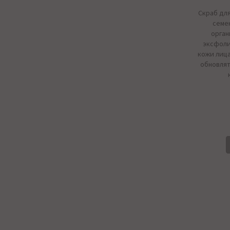
Скраб для
семе
орган
эксфоли
кожи лица
обновлят