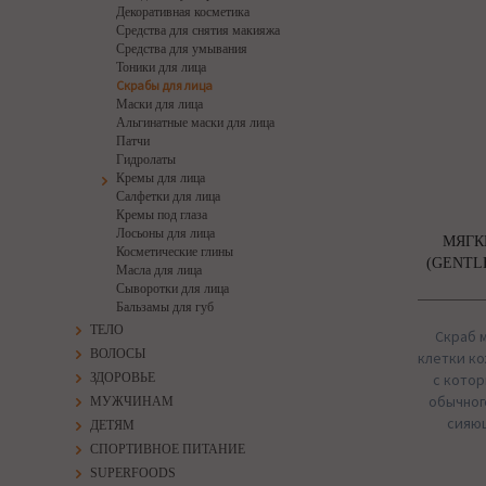
Декоративная косметика
Средства для снятия макияжа
Средства для умывания
Тоники для лица
Скрабы для лица
Маски для лица
Альгинатные маски для лица
Патчи
Гидролаты
Кремы для лица
Салфетки для лица
Кремы под глаза
Лосьоны для лица
МЯГК
Косметические глины
(GENTL
Масла для лица
Сыворотки для лица
Бальзамы для губ
ТЕЛО
Скраб 
ВОЛОСЫ
клетки ко
ЗДОРОВЬЕ
с котор
обычног
МУЖЧИНАМ
сияю
ДЕТЯМ
СПОРТИВНОЕ ПИТАНИЕ
SUPERFOODS