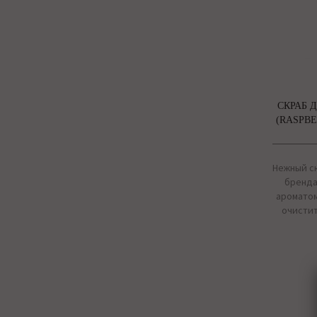
СКРАБ 
(RASPBE
Нежный ск
бренда
ароматом
очистит