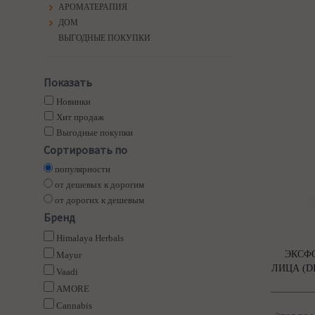
АРОМАТЕРАПИЯ
ДОМ
ВЫГОДНЫЕ ПОКУПКИ
Показать
Новинки
Хит продаж
Выгодные покупки
Сортировать по
популярности
от дешевых к дорогим
от дорогих к дешевым
Бренд
Himalaya Herbals
ЭКСФ
Mayur
ЛИЦА (D
Vaadi
AMORE
Cannabis