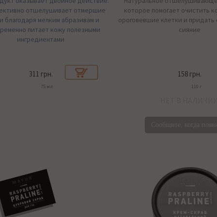
дукт оказывает двойное действие:
Натуральное отшелушивающе
ективно отшелушивает отмершие
которое помогает очистить к
и благодаря мелким абразивам и
ороговевшие клетки и придать 
ременно питает кожу полезными
сияние
ингредиентами
311 грн.
158 грн.
75 мл
110 г
НЕТ В НАЛИЧИ
Сообщите, когда появ