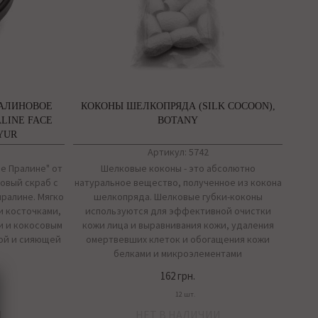
МАЛИНОВОЕ
КОКОНЫ ШЕЛКОПРЯДА (SILK COCOON),
ALINE FACE
BOTANY
YUR
Артикул: 5742
е Пралине" от
Шелковые коконы - это абсолютно
овый скраб с
натуральное вещество, полученное из кокона
пралине. Мягко
шелкопряда. Шелковые губки-коконы
 косточками,
используются для эффективной очистки
и и кокосовым
кожи лица и выравнивания кожи, удаления
кой и сияющей
омертвевших клеток и обогащения кожи
белками и микроэлементами
162 грн.
12 шт.
И
НЕТ В НАЛИЧИИ