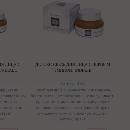
Я ЛИЦА С
ДЕТОКС-СКРАБ ДЛЯ ЛИЦА С ЧЕРНЫМ
INDIALE
ТМИНОМ, INDIALE
Артикул: 3760
и фруктами
Скраб для лица с черным тмином Индиаль
влажняет кожу
бережно очищает кожу лица, отшелушивает,
ет мертвые
удаляет мертвые клетки и стимулирует
ение клеток
обновление клеток кожи. Способствует
ствует
очищению кожи от токсинов, мощный
жи
антиоксидант