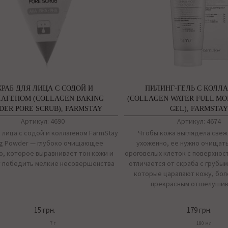
КРАБ ДЛЯ ЛИЦА С СОДОЙ И
ПИЛИНГ-ГЕЛЬ С КОЛЛ
АГЕНОМ (COLLAGEN BAKING
(COLLAGEN WATER FULL MO
DER PORE SCRUB), FARMSTAY
GEL), FARMSTA
Артикул: 4690
Артикул: 4674
 лица с содой и коллагеном FarmStay
Чтобы кожа выглядела свеж
ng Powder — глубоко очищающее
ухоженно, ее нужно очищать
о, которое выравнивает тон кожи и
ороговелых клеток с поверхност
т победить мелкие несовершенства
отличается от скраба с грубы
которые царапают кожу, бол
прекрасным отшелуши
15 грн.
179 грн.
7 г
180 мл