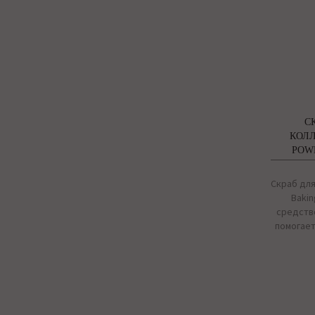
С
КОЛЛ
POW
Скраб для
Baki
средств
помогае