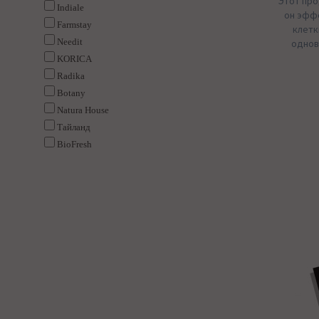
Этот про
Indiale
он эфф
Farmstay
клетк
Needit
однов
KORICA
Radika
Botany
Natura House
Тайланд
BioFresh