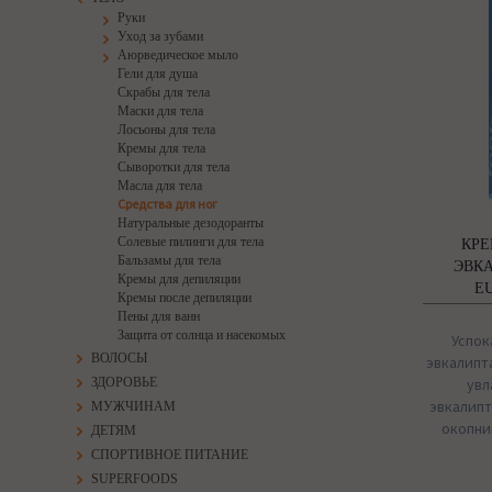
Руки
Уход за зубами
Аюрведическое мыло
Гели для душа
Скрабы для тела
Маски для тела
Лосьоны для тела
Кремы для тела
Сыворотки для тела
Масла для тела
Средства для ног
Натуральные дезодоранты
Солевые пилинги для тела
КРЕ
Бальзамы для тела
ЭВК
Кремы для депиляции
EU
Кремы после депиляции
Пены для ванн
Защита от солнца и насекомых
Успок
ВОЛОСЫ
эвкалипт
ЗДОРОВЬЕ
увл
эвкалипт
МУЖЧИНАМ
окопни
ДЕТЯМ
СПОРТИВНОЕ ПИТАНИЕ
SUPERFOODS