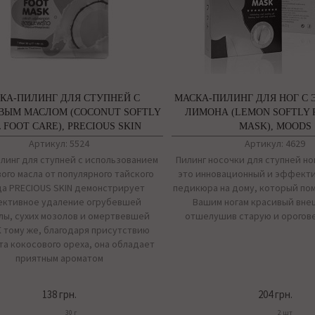
КА-ПИЛИНГ ДЛЯ СТУПНЕЙ С
МАСКА-ПИЛИНГ ДЛЯ НОГ С 
ВЫМ МАСЛОМ (COCONUT SOFTLY
ЛИМОНА (LEMON SOFTLY 
 FOOT CARE), PRECIOUS SKIN
MASK), MOODS
Артикул: 5524
Артикул: 4629
линг для ступней с использованием
Пилинг носочки для ступней но
ого масла от популярного тайского
это инновационный и эффект
а PRECIOUS SKIN демонстрирует
педикюра на дому, который по
ктивное удаление огрубевшей
Вашим ногам красивый вне
лы, сухих мозолов и омертвевшей
отшелушив старую и орогов
К тому же, благодаря присутствию
та кокосового ореха, она обладает
приятным ароматом
138 грн.
204 грн.
30 г
2 шт