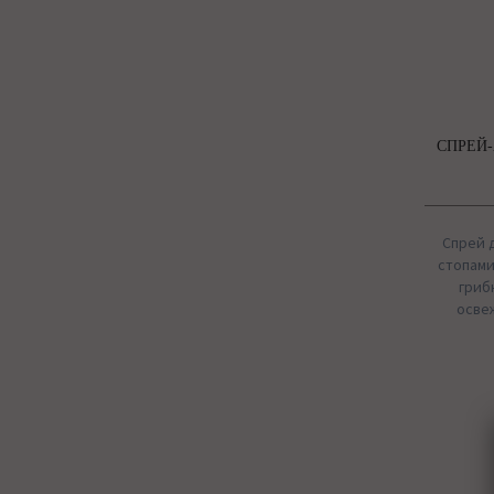
СПРЕЙ-
Спрей д
стопами
гриб
освеж