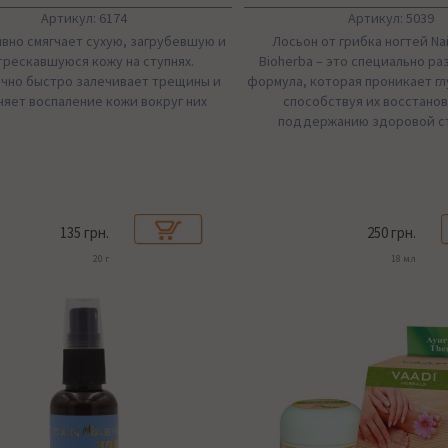
Артикул: 6174
Артикул: 5039
но смягчает сухую, загрубевшую и
Лосьон от грибка ногтей Nai
трескавшуюся кожу на ступнях.
Bioherba – это специально р
чно быстро залечивает трещины и
формула, которая проникает гл
няет воспаление кожи вокруг них
способствуя их восстано
поддержанию здоровой с
135 грн.
250 грн.
20 г
18 мл