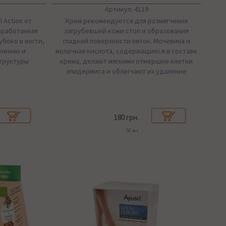
Артикул: 4119
l Action от
Крем рекомендуется для размягчения
азработанная
загрубевшей кожи стоп и образования
убоко в ногти,
гладкой поверхности пяток. Мочевина и
влению и
молочная кислота, содержащиеся в составе
труктуры
крема, делают мягкими отмершие клетки
эпидермиса и облегчают их удаление
180 грн.
50 мл