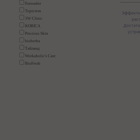
Erawadee
Topicrem
Эффектив
3W Clinic
рас
Достато
KORICA
устра
Precious Skin
bioherba
Тайланд
Workaholic's Care
BioFresh