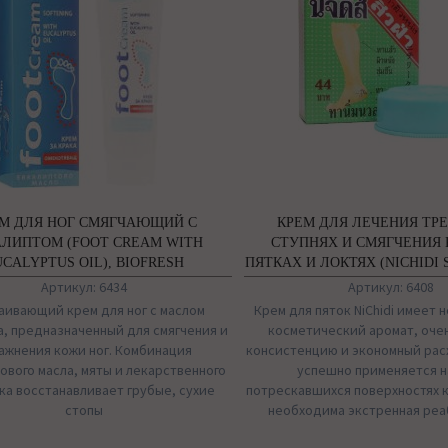
М ДЛЯ НОГ СМЯГЧАЮЩИЙ С
КРЕМ ДЛЯ ЛЕЧЕНИЯ ТР
АЛИПТОМ (FOOT CREAM WITH
СТУПНЯХ И СМЯГЧЕНИЯ
CALYPTUS OIL), BIOFRESH
ПЯТКАХ И ЛОКТЯХ (NICHIDI 
ТАЙЛАНД
Артикул: 6434
Артикул: 6408
аивающий крем для ног с маслом
Крем для пяток NiChidi имеет
а, предназначенный для смягчения и
косметический аромат, оче
ажнения кожи ног. Комбинация
консистенцию и экономный рас
ового масла, мяты и лекарственного
успешно применяется н
ка восстанавливает грубые, сухие
потрескавшихся поверхностях 
стопы
необходима экстренная ре