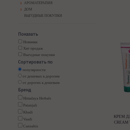
АРОМАТЕРАПИЯ
ДОМ
ВЫГОДНЫЕ ПОКУПКИ
Показать
Новинки
Хит продаж
Выгодные покупки
Сортировать по
популярности
от дешевых к дорогим
от дорогих к дешевым
Бренд
Himalaya Herbals
Patanjali
Khadi
КРЕМ Д
Vaadi
CREAM 
Cannabis