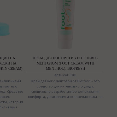
ЕЩИН НА
КРЕМ ДЛЯ НОГ ПРОТИВ ПОТЕНИЯ С
 КОЖИ НА
МЕНТОЛОМ (FOOT CREAM WITH
SKIN CREAM),
MENTHOL), BIOFRESH
Артикул: 6301
 ненавязчивый
Крем для ног с ментолом от Biofresh – это
нь плотную
средство для интенсивного ухода,
ход. Средство
специально разработанное для оказания
а всех
комфорта, увлажнения и освежения кожи ног
кожи, которым
абилитация