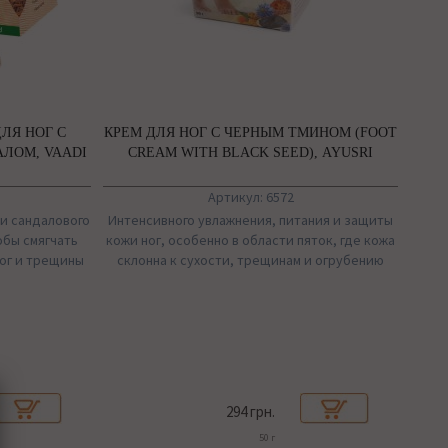
ЛЯ НОГ С
КРЕМ ДЛЯ НОГ С ЧЕРНЫМ ТМИНОМ (FOOT
АЛОМ, VAADI
CREAM WITH BLACK SEED), AYUSRI
Артикул: 6572
 и сандалового
Интенсивного увлажнения, питания и защиты
обы смягчать
кожи ног, особенно в области пяток, где кожа
ног и трещины
склонна к сухости, трещинам и огрубению
294 грн.
50 г