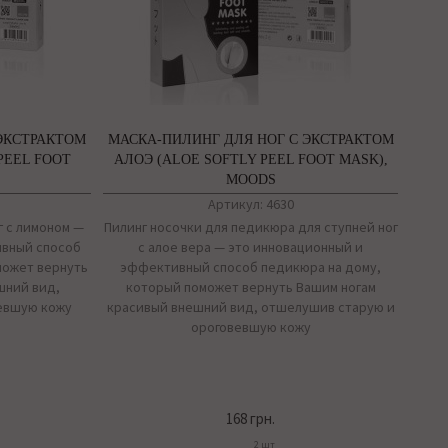
ЭКСТРАКТОМ
МАСКА-ПИЛИНГ ДЛЯ НОГ С ЭКСТРАКТОМ
PEEL FOOT
АЛОЭ (ALOE SOFTLY PEEL FOOT MASK),
MOODS
Артикул: 4630
г с лимоном —
Пилинг носочки для педикюра для ступней ног
ивный способ
с алое вера — это инновационный и
может вернуть
эффективный способ педикюра на дому,
шний вид,
который поможет вернуть Вашим ногам
евшую кожу
красивый внешний вид, отшелушив старую и
ороговевшую кожу
168 грн.
2 шт