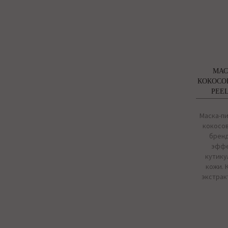
МАС
КОКОСО
PEEL
Маска-пи
кокосов
бренд
эффе
кутику
кожи. 
экстрак