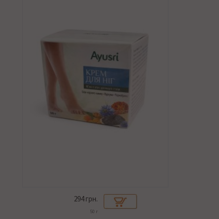
294
грн.
50 г