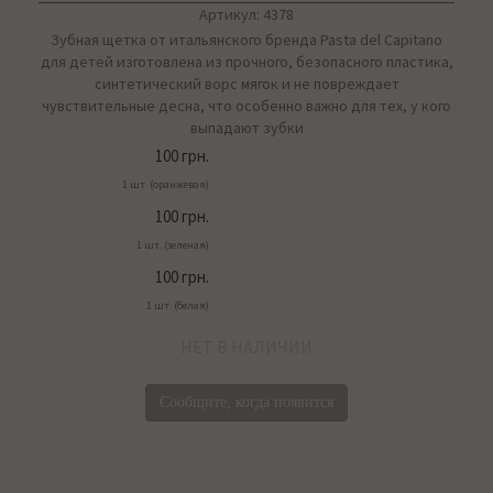
Артикул: 4378
Зубная щетка от итальянского бренда Pasta del Capitano
для детей изготовлена из прочного, безопасного пластика,
синтетический ворс мягок и не повреждает
чувствительные десна, что особенно важно для тех, у кого
выпадают зубки
100 грн.
1 шт. (оранжевая)
100 грн.
1 шт. (зеленая)
100 грн.
1 шт. (белая)
НЕТ В НАЛИЧИИ
Сообщите, когда появится