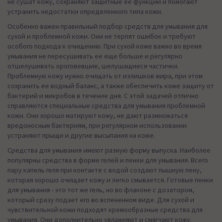
не сушат кожу, сохраняют защитные ее функции и помогают
устранить недостатки определенного типа кожи.
Особенно важен правильный подбор средств для умывания для
сухой и проблемной кожи. Они не терпят ошибок и требуют
особого подхода к очищению. При сухой коже важно во время
умывания не пересушивать ее еще больше и регулярно
отшелушивать ороговевшие, шелушащиеся частички.
Проблемную кожу нужно очищать от излишков жира, при этом
сохранить ее водный баланс, а также обеспечить коже защиту от
бактерий и микробов в течение дня. С этой задачей отлично
справляются специальные средства для умывания проблемной
кожи. Они хорошо матируют кожу, не дают размножаться
вредоносным бактериям, при регулярном использовании
устраняют прыщи и другие высыпания на коже.
Средства для умывания имеют разную форму выпуска. Наиболее
популярны средства в форме гелей и пенки для умывания. Всего
пару капель геля при контакте с водой создают пышную пену,
которая хорошо очищает кожу и легко смывается. Готовые пенки
для умывания - это тот же гель, но во флаконе с дозатором,
который сразу подает его во вспененном виде. Для сухой и
чувствительной кожи подходят кремообразные средства для
умывания. Они дополнительно увлажняют и смягчают кожу.