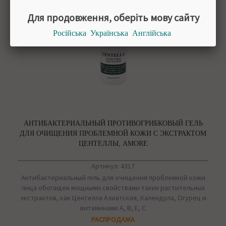
Для продовження, оберіть мову сайту
Російська
Українська
Англійська
АНТИБАКТЕРИАЛЬНЫЙ ПРОТИВОГРИБКОВЫЙ ГЕЛЬ
ДЛЯ ОЧИЩЕНИЯ ПРОБЛЕМНОЙ КОЖИ С ЭКСТРАКТОМ
ЦЕНТЕЛЛЫ, AMORE
Артикул: 4317
Антибактериальный гель для очищения проблемной кожи
лица обогащен мощными свойствами таких растительных
экстрактов, как Центелла Азиатская, Календула, Огурец и
витаминами А, В, Е, С
РАСПРОДАЖА