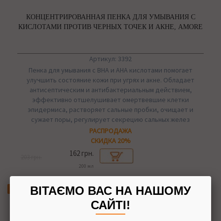
КОНЦЕНТРИРОВАННАЯ ПЕНКА ДЛЯ УМЫВАНИЯ С
КИСЛОТАМИ ПРОТИВ ЧЕРНЫХ ТОЧЕК И АКНЕ, AMORE
Артикул: 3392
Пенка для умывания с BHA и AHA кислотами помогает
улучшить состояние кожи при угрях и акне. Обладает
антисептическим и антибактериальным действием,
эффективно отшелушивает омертвевшие клетки
эпидермиса, растворяет сальные пробки, очищает и
сужает поры, регулирует секрецию сальных желез
РАСПРОДАЖА
СКИДКА 20%
162 грн.
203 грн.
200 мл
ВІТАЄМО ВАС НА НАШОМУ
Скидка
САЙТІ!