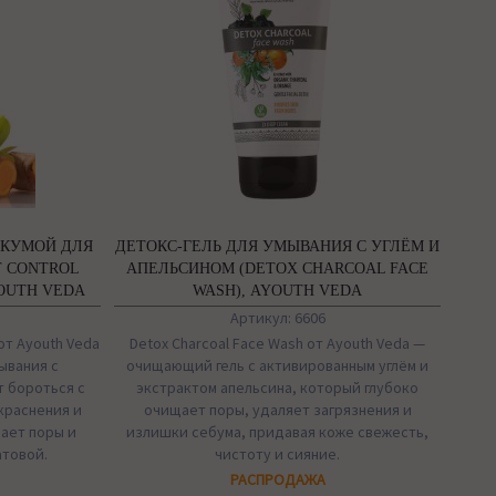
РКУМОЙ ДЛЯ
ДЕТОКС-ГЕЛЬ ДЛЯ УМЫВАНИЯ С УГЛЁМ И
T CONTROL
АПЕЛЬСИНОМ (DETOX CHARCOAL FACE
YOUTH VEDA
WASH), AYOUTH VEDA
Артикул: 6606
 от Ayouth Veda
Detox Charcoal Face Wash от Ayouth Veda —
ывания с
очищающий гель с активированным углём и
т бороться с
экстрактом апельсина, который глубоко
краснения и
очищает поры, удаляет загрязнения и
ает поры и
излишки себума, придавая коже свежесть,
атовой.
чистоту и сияние.
РАСПРОДАЖА