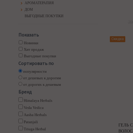
АРОМАТЕРАПИЯ
ДОМ
ВЫГОДНЫЕ ПОКУПКИ
20
Показать
Скидка
Новинки
Хит продаж
Выгодные покупки
Сортировать по
популярности
от дешевых к дорогим
от дорогих к дешевым
Бренд
Himalaya Herbals
Veda Vedica
Aasha Herbals
Patanjali
ГЕЛЬ С
Triuga Herbal
ВОЛОС 