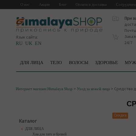
О нас
Акции
Блог
Оплата и доставка
Сотруднич
При з
доста
Почт
Заказ
Язык сайта:
24/7
RU
UK
EN
ДЛЯ ЛИЦА
ТЕЛО
ВОЛОСЫ
ЗДОРОВЬЕ
МУЖ
>
>
Средства д
Интернет магазин Himalaya Shop
Уход за кожей лица
СР
Скидка
Каталог
ДЛЯ ЛИЦА
Хна для тату и бровей