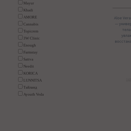
Mayur
Khadi
AMORE
Aloe Vera
— универ
Cannabis
тела
Topicrem
увла
3W Clinic
восстана
Enough
Farmstay
Sattva
Needit
KORICA
16
LUNNITSA
Тайланд
Ayouth Veda