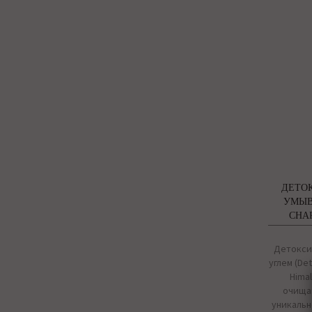
ДЕТО
УМЫВ
CHA
Детокси
углем (Det
Himal
очищаю
уникальн