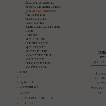
Декоративная косметика
Средства для снятия макияжа
Средства для умывания
Тоники для лица
Скрабы для лица
Маски для лица
Альгинатные маски для лица
Патчи
Гидролаты
Кремы для лица
Салфетки для лица
Кремы под глаза
Лосьоны для лица
ГЕЛЬ
Косметические глины
ПРО
Масла для лица
(BLEMI
Сыворотки для лица
Бальзамы для губ
ТЕЛО
Blemis
ВОЛОСЫ
Ayouth 
ЗДОРОВЬЕ
экстр
бороться
МУЖЧИНАМ
поры,
ДЕТЯМ
СПОРТИВНОЕ ПИТАНИЕ
SUPERFOODS