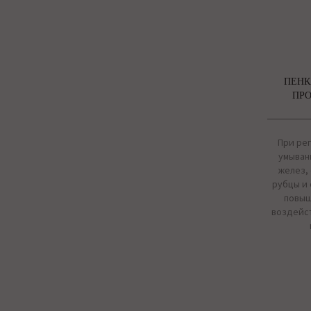
ПЕНК
ПРО
При ре
умыван
желез,
рубцы и 
повыш
воздейс