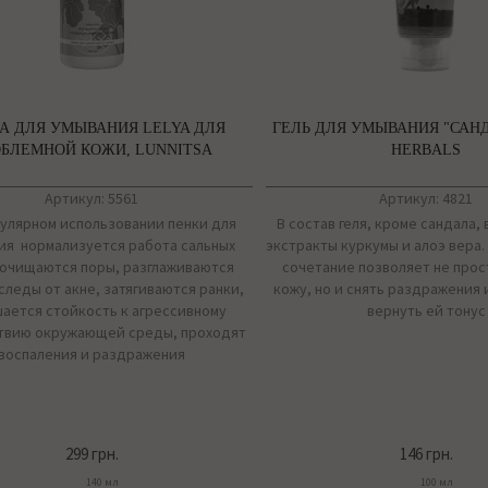
А ДЛЯ УМЫВАНИЯ LELYA ДЛЯ
ГЕЛЬ ДЛЯ УМЫВАНИЯ "САНД
БЛЕМНОЙ КОЖИ, LUNNITSA
HERBALS
Артикул: 5561
Артикул: 4821
гулярном использовании пенки для
В состав геля, кроме сандала,
ия нормализуется работа сальных
экстракты куркумы и алоэ вера
 очищаются поры, разглаживаются
сочетание позволяет не прос
следы от акне, затягиваются ранки,
кожу, но и снять раздражения 
ается стойкость к агрессивному
вернуть ей тонус
твию окружающей среды, проходят
воспаления и раздражения
299 грн.
146 грн.
140 мл
100 мл