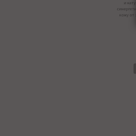
и нат
синергет
кожу от 