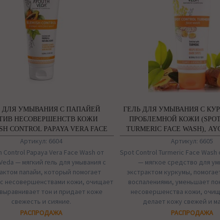
 ДЛЯ УМЫВАНИЯ С ПАПАЙЕЙ
ГЕЛЬ ДЛЯ УМЫВАНИЯ С КУ
ТИВ НЕСОВЕРШЕНСТВ КОЖИ
ПРОБЛЕМНОЙ КОЖИ (SPO
SH CONTROL PAPAYA VERA FACE
TURMERIC FACE WASH), A
WASH), AYOUTH VEDA
Артикул: 6604
Артикул: 6605
h Control Papaya Vera Face Wash от
Spot Control Turmeric Face Wash
Veda — мягкий гель для умывания с
— мягкое средство для ум
актом папайи, который помогает
экстрактом куркумы, помогае
 с несовершенствами кожи, очищает
воспалениями, уменьшает по
 выравнивает тон и придает коже
несовершенства кожи, очищ
свежесть и сияние.
делает кожу свежей и м
РАСПРОДАЖА
РАСПРОДАЖА