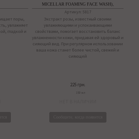
MICELLAR FOAMING FACE WASH),
HIMALAYA HERBALS
Артикул: 5817
чищает поры,
Экстракт розы, известный своими
ть, увлажняет
увлажняющими и успокаивающими
ой, гладкой и
свойствами, помогает восстановить баланс
увлажненности кожи, придавая ей здоровый и
сияющий вид. При регулярном использовании
ваша кожа станет более чистой, свежей и
сияющей
225 грн.
150 мл
И
НЕТ В НАЛИЧИИ
ится
Сообщите, когда появится