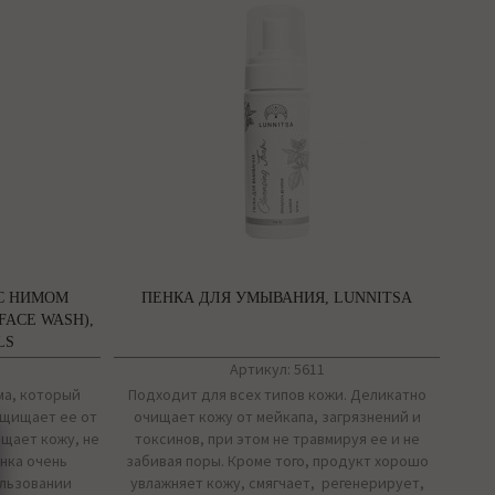
С НИМОМ
ПЕНКА ДЛЯ УМЫВАНИЯ, LUNNITSA
FACE WASH),
LS
Артикул: 5611
ма, который
Подходит для всех типов кожи. Деликатно
ащищает ее от
очищает кожу от мейкапа, загрязнений и
щает кожу, не
токсинов, при этом не травмируя ее и не
енка очень
забивая поры. Кроме того, продукт хорошо
ользовании
увлажняет кожу, смягчает, регенерирует,