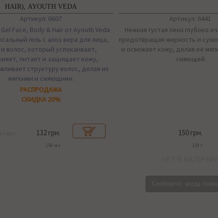
HAIR), AYOUTH VEDA
Артикул: 6607
Артикул: 6441
 Gel Face, Body & Hair от Ayouth Veda
Нежная густая пена глубоко о
сальный гель с алоэ вера для лица,
предотвращая жирность и сухос
 и волос, который успокаивает,
и освежает кожу, делая её мягк
жняет, питает и защищает кожу,
сияющей
вливает структуру волос, делая их
мягкими и сияющими.
РАСПРОДАЖА
СКИДКА 20%
132 грн.
150 грн.
5 грн.
150 мл
120 г
НЕТ В НАЛИЧИ
Сообщите, когда появ