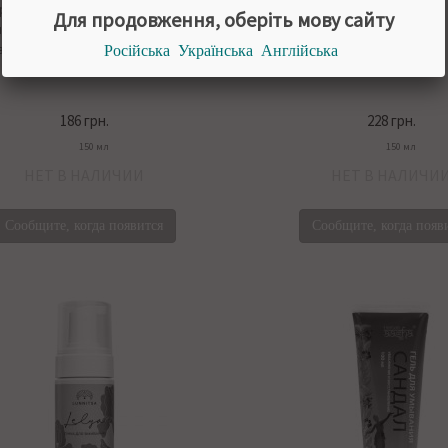
уральных трав, которые работают
Для продовження, оберіть мову сайту
ически, чтобы эффективно очистить
загрязнений, избыточного себума и
Російська
Українська
Англійська
токсинов
186 грн.
228 грн.
150 мл
150 мл
НЕТ В НАЛИЧИИ
НЕТ В НАЛИЧИ
Сообщите, когда появится
Сообщите, когда появ