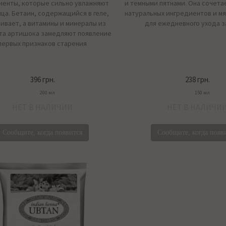
иенты, которые сильно увлажняют
и темными пятнами. Она сочета
ца. Бетаин, содержащийся в геле,
натуральных ингредиентов и м
ивает, а витамины и минералы из
для ежедневного ухода з
та артишока замедляют появление
первых признаков старения
396 грн.
238 грн.
200 мл
150 мл
НЕТ В НАЛИЧИИ
НЕТ В НАЛИЧИ
Сообщите, когда появится
Сообщите, когда появ