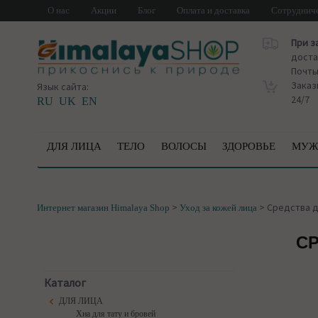
О нас
Акции
Блог
Оплата и доставка
Сотруднич
При з
доста
Почт
Заказ
Язык сайта:
24/7
RU
UK
EN
ДЛЯ ЛИЦА
ТЕЛО
ВОЛОСЫ
ЗДОРОВЬЕ
МУЖ
>
>
Средства д
Интернет магазин Himalaya Shop
Уход за кожей лица
СР
Каталог
ДЛЯ ЛИЦА
Хна для тату и бровей