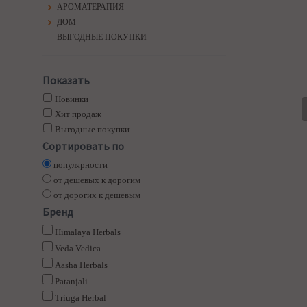
АРОМАТЕРАПИЯ
ДОМ
ВЫГОДНЫЕ ПОКУПКИ
Показать
Новинки
Хит продаж
Выгодные покупки
Сортировать по
популярности
от дешевых к дорогим
от дорогих к дешевым
Бренд
Himalaya Herbals
Veda Vedica
Aasha Herbals
Patanjali
Triuga Herbal