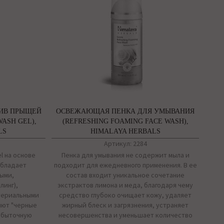
ТИВ ПРЫЩЕЙ
ОСВЕЖАЮЩАЯ ПЕНКА ДЛЯ УМЫВАНИЯ
WASH GEL),
(REFRESHING FOAMING FACE WASH),
LS
HIMALAYA HERBALS
Артикул: 2284
el на основе
Пенка для умывания не содержит мыла и
обладает
подходит для ежедневного применения. В ее
ыми,
состав входит уникальное сочетание
линг),
экстрактов лимона и меда, благодаря чему
териальными
средство глубоко очищает кожу, удаляет
яют "черные
жирный блеск и загрязнения, устраняет
збыточную
несовершенства и уменьшает количество