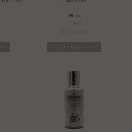
 из основных
черных точек
88 грн.
50 мл
И
НЕТ В НАЛИЧИИ
ится
Сообщите, когда появится