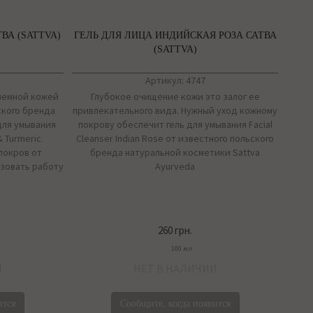
ВА (SATTVA)
ГЕЛЬ ДЛЯ ЛИЦА ИНДИЙСКАЯ РОЗА САТВА
(SATTVA)
Артикул: 4747
лемной кожей
Глубокое очищение кожи это залог ее
ского бренда
привлекательного вида. Нужный уход кожному
 для умывания
покрову обеспечит гель для умывания Facial
 Turmeric.
Cleanser Indian Rose от известного польского
покров от
бренда натуральной косметики Sattva
зовать работу
Ayurveda
260 грн.
100 мл
И
НЕТ В НАЛИЧИИ
ится
Сообщите, когда появится