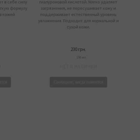
ет в себе силу
гиалуроновой кислотой. Мягко удаляет
ягкую формулу
загрязнения, не пересушивает кожу и
а кожей
поддерживает естественный уровень
увлажнения. Подходит для нормальной и
сухой кожи.
230 грн.
150 мл
И
НЕТ В НАЛИЧИИ
ится
Сообщите, когда появится