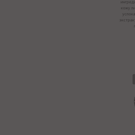
ингред
кожу ли
успока
экстрак