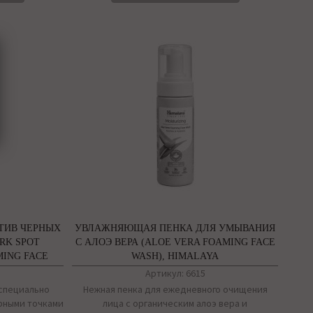
ТИВ ЧЕРНЫХ
УВЛАЖНЯЮЩАЯ ПЕНКА ДЛЯ УМЫВАНИЯ
RK SPOT
С АЛОЭ ВЕРА (ALOE VERA FOAMING FACE
ING FACE
WASH), HIMALAYA
RBALS
Артикул: 6615
 специально
Нежная пенка для ежедневного очищения
рными точками
лица с органическим алоэ вера и