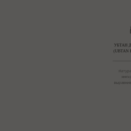
УБТАН 
(UBTAN 
Натур
мягк
выравнив