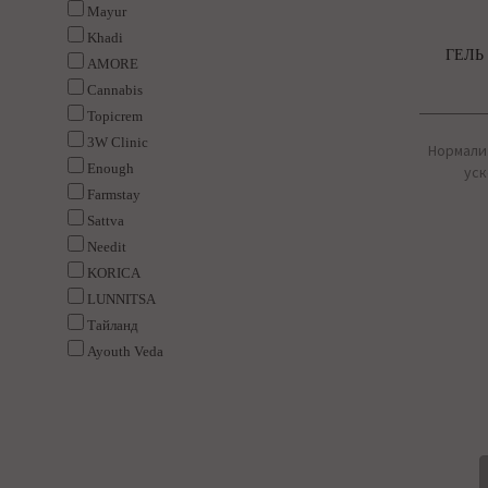
Mayur
Khadi
ГЕЛЬ
AMORE
Cannabis
Topicrem
3W Clinic
Нормали
Enough
уск
Farmstay
Sattva
Needit
KORICA
LUNNITSA
Тайланд
Ayouth Veda