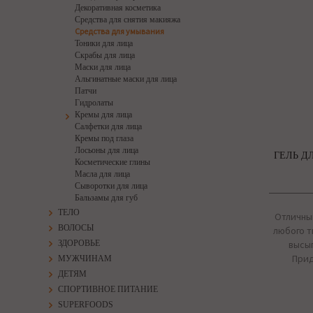
Декоративная косметика
Средства для снятия макияжа
Средства для умывания
Тоники для лица
Скрабы для лица
Маски для лица
Альгинатные маски для лица
Патчи
Гидролаты
Кремы для лица
Салфетки для лица
Кремы под глаза
Лосьоны для лица
ГЕЛЬ Д
Косметические глины
Масла для лица
Сыворотки для лица
Бальзамы для губ
ТЕЛО
Отличны
ВОЛОСЫ
любого т
ЗДОРОВЬЕ
высып
Прид
МУЖЧИНАМ
ДЕТЯМ
СПОРТИВНОЕ ПИТАНИЕ
SUPERFOODS