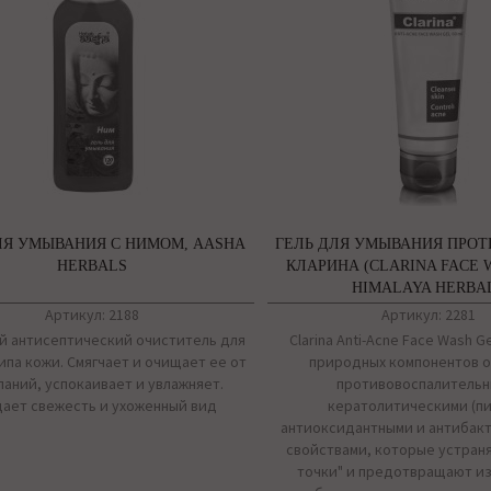
ЛЯ УМЫВАНИЯ С НИМОМ, AASHA
ГЕЛЬ ДЛЯ УМЫВАНИЯ ПРО
HERBALS
КЛАРИНА (CLARINA FACE 
HIMALAYA HERBA
Артикул: 2188
Артикул: 2281
й антисептический очиститель для
Clarina Anti-Acne Face Wash G
ипа кожи. Смягчает и очищает ее от
природных компонентов 
аний, успокаивает и увлажняет.
противовоспалительн
ает свежесть и ухоженный вид
кератолитическими (пи
антиоксидантными и антибак
свойствами, которые устран
точки" и предотвращают и