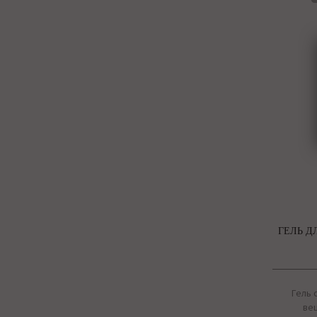
ГЕЛЬ Д
Гель 
ве