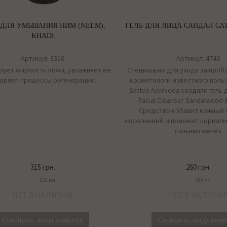
 ДЛЯ УМЫВАНИЯ НИМ (NEEM),
ГЕЛЬ ДЛЯ ЛИЦА САНДАЛ САТ
KHADI
Артикул: 3316
Артикул: 4746
зует жирность кожи, увлажняет ее,
Специально для ухода за проб
оряет процессы регенерации.
косметологи известного поль
Sattva Ayurveda создали гель
Facial Cleanser Sandalwood &
Средство избавит кожный 
загрязнений и поможет нормали
сальных желез
315 грн.
260 грн.
210 мл
100 мл
НЕТ В НАЛИЧИИ
НЕТ В НАЛИЧИ
Сообщите, когда появится
Сообщите, когда появ