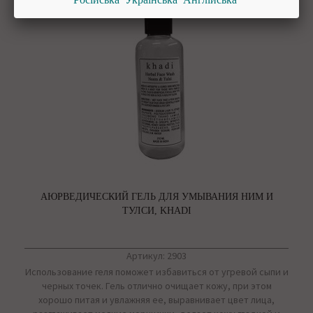
АЮРВЕДИЧЕСКИЙ ГЕЛЬ ДЛЯ УМЫВАНИЯ НИМ И
ТУЛСИ, KHADI
Артикул: 2903
Использование геля поможет избавиться от угревой сыпи и
черных точек. Гель отлично очищает кожу, при этом
хорошо питая и увлажняя ее, выравнивает цвет лица,