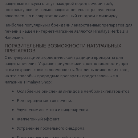
защитные капсулы станут находкой перед вечеринкой,
поскольку они не только защитят печень от разрушения
алкоголем, но и сократят похмельный синдром к минимуму.
Наиболее популярными брендами лекарственных препаратов для
печени в нашем интернет-магазине являются Himalaya Herbals и
Нанолайн.
ПОРАЗИТЕЛЬНЫЕ ВОЗМОЖНОСТИ НАТУРАЛЬНЫХ
ПРЕПАРАТОВ
С популяризацией аюрведической традиции препараты для
защиты печени в Украине приумножили свои возможности, при
этом сохранив свою экономичность. Вот лишь немногое из того,
на что способны природные препараты представленные в
магазине Himalaya Shop:
Ослабление окисления липидов в мембранах гепатоцитов.
Регенерация клеток печени.
Улучшение аппетита и пищеварения.
Желчегонный эффект.
Устранение похмельного синдрома.
Прекращение воспалений в тканях.