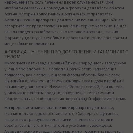
недооценивать роль печени ни в коем случае нельзя. Они
изобрели уникальные природные формулы для заботы об этом
органе, которые воплотились в органических препаратах.
Аюрведические препараты для лечения печени в широчайшем
ассортименте представлены в нашем Интернет-магазине. Но для
начала следует разобраться, что же такое аюрведа, в каких
формах существуют лечебные и профилактические препараты и
их целебные возможности.
АЮРВЕДА – УЧЕНИЕ ПРО ДОЛГОЛЕТИЕ И ГАРМОНИЮ С
ТЕЛОМ
Много тысяч лет назад в Древней Индии зародилось загадочное
учение про здоровье – аюрведа. Врачей этого направления
волновало, как с помощью даров флоры обрести баланс всех
функций в организме, достичь гармонии тела и духа и прийти к
активному долголетию. Изучая свойства растений, они вывели
уникальные рецепты средств, совершенно нетоксичных и
неагрессивных, но обладающих потрясающей эффективностью.
Мы предлагаем вам лекарственные препараты для печени,
главная цель которых восстановить её барьерную функцию,
защитить от разрушающего влияния внешних факторов и
восстановить те клетки, которые уже были повреждены.
Аюрведические методы профилактики и терапии не являются