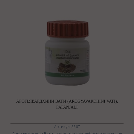
АРОГЬЯВАРДХИНИ ВАТИ (AROGYAVARDHINI VATI),
PATANJALI
Артикул: 3867
Арогьявардхини Вати – средство для глубокого очищения