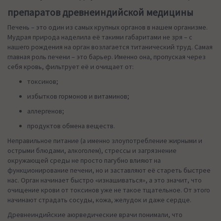
препаратов древнеиндийской медицины
Печень – это один из самых крупных органов в нашем организме.
Мудрая природа наделила её такими габаритами не зря – с
нашего рождения на орган возлагается титанический труд. Самая
главная роль печени – это барьер. Именно она, пропуская через
себя кровь, фильтрует её и очищает от:
токсинов;
избытков гормонов и витаминов;
аллергенов;
продуктов обмена веществ.
Неправильное питание (а именно злоупотребление жирными и
острыми блюдами, алкоголем), стрессы и загрязнение
окружающей среды не просто пагубно влияют на
функционирование печени, но и заставляют её стареть быстрее
нас. Орган начинает быстро «изнашиваться», а это значит, что
очищение крови от токсинов уже не такое тщательное. От этого
начинают страдать сосуды, кожа, желудок и даже сердце.
Древнеиндийские аюрведические врачи понимали, что