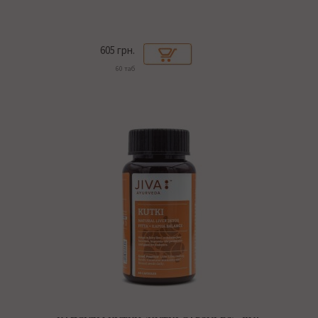
605 грн.
60 таб