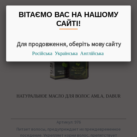
ВІТАЄМО ВАС НА НАШОМУ
САЙТІ!
Для продовження, оберіть мову сайту
Російська
Українська
Англійська
НАТУРАЛЬНОЕ МАСЛО ДЛЯ ВОЛОС AMLA, DABUR
Артикул: 976
Питает волосы, предупреждает их преждевременное
поседение. Укрепляет корни волос, препятствует