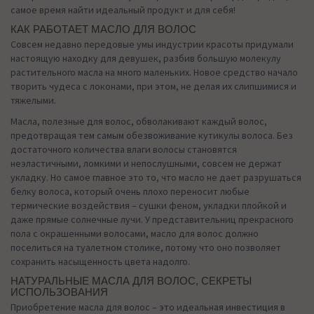
самое время найти идеальный продукт и для себя!
КАК РАБОТАЕТ МАСЛО ДЛЯ ВОЛОС
Совсем недавно передовые умы индустрии красоты придумали
настоящую находку для девушек, разбив большую молекулу
растительного масла на много маленьких. Новое средство начало
творить чудеса с локонами, при этом, не делая их слипшимися и
тяжелыми.
Масла, полезные для волос, обволакивают каждый волос,
предотвращая тем самым обезвоживание кутикулы волоса. Без
достаточного количества влаги волосы становятся
неэластичными, ломкими и непослушными, совсем не держат
укладку. Но самое главное это то, что масло не дает разрушаться
белку волоса, который очень плохо переносит любые
термические воздействия – сушки феном, укладки плойкой и
даже прямые солнечные лучи. У представительниц прекрасного
пола с окрашенными волосами, масло для волос должно
поселиться на туалетном столике, потому что оно позволяет
сохранить насыщенность цвета надолго.
НАТУРАЛЬНЫЕ МАСЛА ДЛЯ ВОЛОС, СЕКРЕТЫ
ИСПОЛЬЗОВАНИЯ
Приобретение масла для волос – это идеальная инвестиция в