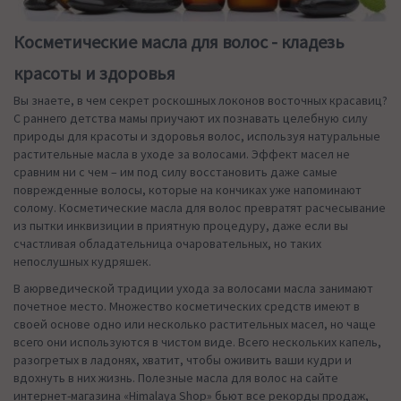
Косметические масла для волос - кладезь
красоты и здоровья
Вы знаете, в чем секрет роскошных локонов восточных красавиц?
С раннего детства мамы приучают их познавать целебную силу
природы для красоты и здоровья волос, используя натуральные
растительные масла в уходе за волосами. Эффект масел не
сравним ни с чем – им под силу восстановить даже самые
поврежденные волосы, которые на кончиках уже напоминают
солому. Косметические масла для волос превратят расчесывание
из пытки инквизиции в приятную процедуру, даже если вы
счастливая обладательница очаровательных, но таких
непослушных кудряшек.
В аюрведической традиции ухода за волосами масла занимают
почетное место. Множество косметических средств имеют в
своей основе одно или несколько растительных масел, но чаще
всего они используются в чистом виде. Всего нескольких капель,
разогретых в ладонях, хватит, чтобы оживить ваши кудри и
вдохнуть в них жизнь. Полезные масла для волос на сайте
интернет-магазина «Himalaya Shop» бьют все рекорды продаж,