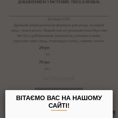
ДОБАВЛЕНИЕМ 3 РАСТЕНИЙ, TRIUGA HERBAL
Артикул: 1751
Древняя аюрведическая формула для ухода за кожей
лица, тела и волос. Индийская натуральная глина Мултани
Митти с добавлением манжишты, солодки и нима
улучшает цвет лица, тонизирует кожу, снимает отеки.
24 грн.
25 г
70 грн.
100 г
НЕТ В НАЛИЧИИ
Сообщите, когда появится
ВІТАЄМО ВАС НА НАШОМУ
САЙТІ!