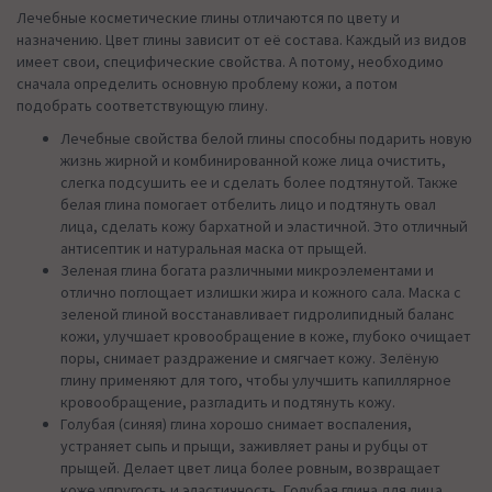
Лечебные косметические глины отличаются по цвету и
назначению. Цвет глины зависит от её состава. Каждый из видов
имеет свои, специфические свойства. А потому, необходимо
сначала определить основную проблему кожи, а потом
подобрать соответствующую глину.
Лечебные свойства белой глины способны подарить новую
жизнь жирной и комбинированной коже лица очистить,
слегка подсушить ее и сделать более подтянутой. Также
белая глина помогает отбелить лицо и подтянуть овал
лица, сделать кожу бархатной и эластичной. Это отличный
антисептик и натуральная маска от прыщей.
Зеленая глина богата различными микроэлементами и
отлично поглощает излишки жира и кожного сала. Маска с
зеленой глиной восстанавливает гидролипидный баланс
кожи, улучшает кровообращение в коже, глубоко очищает
поры, снимает раздражение и смягчает кожу. Зелёную
глину применяют для того, чтобы улучшить капиллярное
кровообращение, разгладить и подтянуть кожу.
Голубая (синяя) глина хорошо снимает воспаления,
устраняет сыпь и прыщи, заживляет раны и рубцы от
прыщей. Делает цвет лица более ровным, возвращает
коже упругость и эластичность. Голубая глина для лица