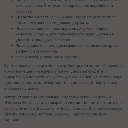
сальных желез. Этот участок характерен повышенной
сухостью.
Средство наносят на 5-20 минут. Время зависит от типа
кожи: чем жирнее, тем дольше держать.
После завершения процедуры лицо нужно немного
намочить и подождать пока маска отмокнет. Далее её
удаляют с помощью салфеток.
После удаления глины нужно нанести интенсивный крем с
эффектом увлажнения.
Маски можно делать раз в неделю.
Купить глину для лица в Киеве и любом другом городе Украины вы
можете в нашем интернет магазине. Здесь вы найдёте
минеральную косметическую глину высочайшего качества. Глина
для лица, цена которой вас приятно удивит, ждёт вас в нашем
интернет магазине.
Интернет-магазин натуральной аюрведической косметики
«Himalaya Shop», купить товары категории – Косметические глины
по лучшим ценам. Доставка по Киеву, Одессе, Днепропетровску,
Львову, Харькову, Полтаве, Херсону, Черкассах и по всей
Украине.