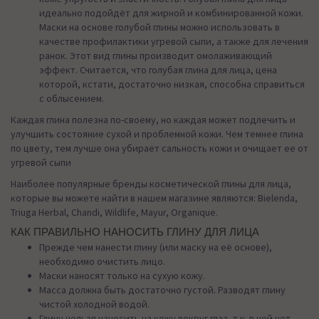
идеально подойдёт для жирной и комбинированной кожи.
Маски на основе голубой глины можно использовать в
качестве профилактики угревой сыпи, а также для лечения
ранок. Этот вид глины производит омолаживающий
эффект. Считается, что голубая глина для лица, цена
которой, кстати, достаточно низкая, способна справиться
с облысением.
Каждая глина полезна по-своему, но каждая может подлечить и
улучшить состояние сухой и проблемной кожи. Чем темнее глина
по цвету, тем лучше она убирает сальность кожи и очищает ее от
угревой сыпи
Наиболее популярные бренды косметической глины для лица,
которые вы можете найти в нашем магазине являются: Bielenda,
Triuga Herbal, Chandi, Wildlife, Mayur, Organique.
КАК ПРАВИЛЬНО НАНОСИТЬ ГЛИНУ ДЛЯ ЛИЦА
Прежде чем нанести глину (или маску на её основе),
необходимо очистить лицо.
Маски наносят только на сухую кожу.
Масса должна быть достаточно густой. Разводят глину
чистой холодной водой.
Глину нельзя наносить на кожу вокруг глаз, т.к. в ней нет