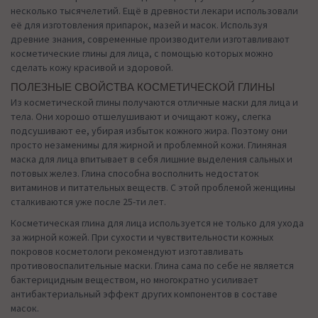
несколько тысячелетий. Ещё в древности лекари использовали
её для изготовления припарок, мазей и масок. Используя
древние знания, современные производители изготавливают
косметические глины для лица, с помощью которых можно
сделать кожу красивой и здоровой.
ПОЛЕЗНЫЕ СВОЙСТВА КОСМЕТИЧЕСКОЙ ГЛИНЫ
Из косметической глины получаются отличные маски для лица и
тела. Они хорошо отшелушивают и очищают кожу, слегка
подсушивают ее, убирая избыток кожного жира. Поэтому они
просто незаменимы для жирной и проблемной кожи. Глиняная
маска для лица впитывает в себя лишние выделения сальных и
потовых желез. Глина способна восполнить недостаток
витаминов и питательных веществ. С этой проблемой женщины
сталкиваются уже после 25-ти лет.
Косметическая глина для лица используется не только для ухода
за жирной кожей. При сухости и чувствительности кожных
покровов косметологи рекомендуют изготавливать
противовоспалительные маски. Глина сама по себе не является
бактерицидным веществом, но многократно усиливает
антибактериальный эффект других компонентов в составе
масок.