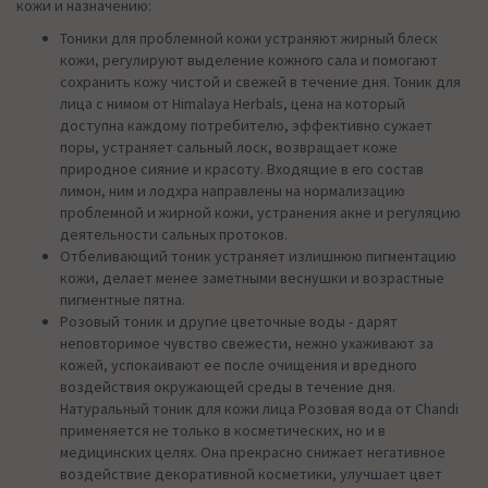
кожи и назначению:
Тоники для проблемной кожи устраняют жирный блеск
кожи, регулируют выделение кожного сала и помогают
сохранить кожу чистой и свежей в течение дня. Тоник для
лица с нимом от Himalaya Herbals, цена на который
доступна каждому потребителю, эффективно сужает
поры, устраняет сальный лоск, возвращает коже
природное сияние и красоту. Входящие в его состав
лимон, ним и лодхра направлены на нормализацию
проблемной и жирной кожи, устранения акне и регуляцию
деятельности сальных протоков.
Отбеливающий тоник устраняет излишнюю пигментацию
кожи, делает менее заметными веснушки и возрастные
пигментные пятна.
Розовый тоник и другие цветочные воды - дарят
неповторимое чувство свежести, нежно ухаживают за
кожей, успокаивают ее после очищения и вредного
воздействия окружающей среды в течение дня.
Натуральный тоник для кожи лица Розовая вода от Chandi
применяется не только в косметических, но и в
медицинских целях. Она прекрасно снижает негативное
воздействие декоративной косметики, улучшает цвет