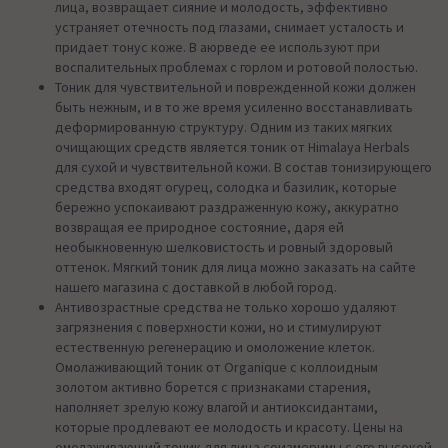
лица, возвращает сияние и молодость, эффективно
устраняет отечность под глазами, снимает усталость и
придает тонус коже. В аюрведе ее используют при
воспалительных проблемах с горлом и ротовой полостью.
Тоник для чувствительной и поврежденной кожи должен
быть нежным, и в то же время усиленно восстанавливать
деформированную структуру. Одним из таких мягких
очищающих средств является тоник от Himalaya Herbals
для сухой и чувствительной кожи. В состав тонизирующего
средства входят огурец, солодка и базилик, которые
бережно успокаивают раздраженную кожу, аккуратно
возвращая ее природное состояние, даря ей
необыкновенную шелковистость и ровный здоровый
оттенок. Мягкий тоник для лица можно заказать на сайте
нашего магазина с доставкой в любой город.
Антивозрастные средства не только хорошо удаляют
загрязнения с поверхности кожи, но и стимулируют
естественную регенерацию и омоложение клеток.
Омолаживающий тоник от Organique с коллоидным
золотом активно борется с признаками старения,
наполняет зрелую кожу влагой и антиоксидантами,
которые продлевают ее молодость и красоту. Цены на
омолаживающий тоник для лица соизмеримы с его высокой