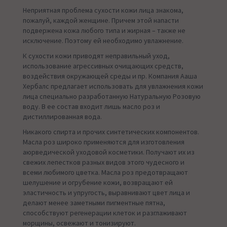
Неприятная проблема сухости кожи лица знакома,
пожалуй, каждой женщине. Причем этой напасти
подвержена кожа любого типа и жирная – также не
исключение. Поэтому ей необходимо увлажнение.
К сухости кожи приводят неправильный уход,
использование агрессивных очищающих средств,
воздействия окружающей среды и пр. Компания Ааша
Хербалс предлагает использовать для увлажнения кожи
лица специально разработанную Натуральную Розовую
воду. В ее состав входит лишь масло роз и
дистиллированная вода.
Никакого спирта и прочих синтетических компонентов.
Масла роз широко применяются для изготовления
аюрведической уходовой косметики. Получают их из
свежих лепестков разных видов этого чудесного и
всеми любимого цветка. Масла роз предотвращают
шелушение и огрубение кожи, возвращают ей
эластичность и упругость, выравнивают цвет лица и
делают менее заметными пигментные пятна,
способствуют регенерации клеток и разглаживают
морщины, освежают и тонизируют.