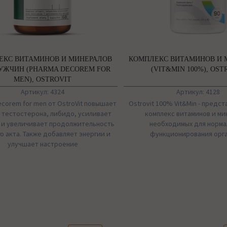
ЕКС ВИТАМИНОВ И МИНЕРАЛОВ
КОМПЛЕКС ВИТАМИНОВ И 
УЖЧИН (PHARMA DECOREM FOR
(VIT&MIN 100%), OST
MEN), OSTROVIT
Артикул: 4324
Артикул: 4128
corem for men от OstroVit повышает
Ostrovit 100% Vit&Min - предс
 тестостерона, либидо, усиливает
комплекс витаминов и ми
 и увеличивает продолжительность
необходимых для норма
о акта. Также добавляет энергии и
функционирования орг
улучшает настроение