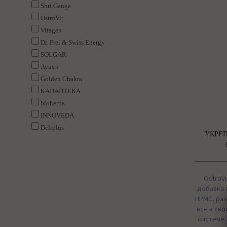
Shri Ganga
OstroVit
Vitagen
Dr. Frei & Swiss Energy
SOLGAR
Ayusri
Golden Chakra
КАНАПТЕКА
bioherba
INNOVEDA
Deliplus
УКРЕ
OstroVi
добавка 
HPMC, раз
все в сво
системе.