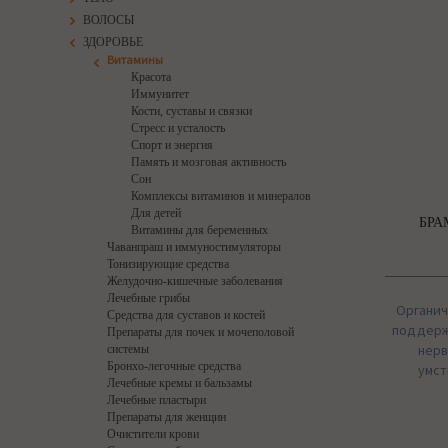
ВОЛОСЫ
ЗДОРОВЬЕ
Витамины
Красота
Иммунитет
Кости, суставы и связки
Стресс и усталость
Спорт и энергия
Память и мозговая активность
Сон
Комплексы витаминов и минералов
Для детей
БРА
Витамины для беременных
Чаванпраш и иммуностимуляторы
Тонизирующие средства
Желудочно-кишечные заболевания
Лечебные грибы
Органич
Средства для суставов и костей
поддерж
Препараты для почек и мочеполовой
нерв
системы
Бронхо-легочные средства
умст
Лечебные кремы и бальзамы
Лечебные пластыри
Препараты для женщин
Очистители крови