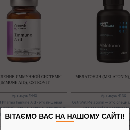
ПЛЕНИЕ ИММУННОЙ СИСТЕМЫ
МЕЛАТОНИН (MELATONIN),
(IMMUNE AID), OSTROVIT
Артикул: 5440
Артикул: 4130
t Pharma Immune Aid - это пищевая
OstroVit Melatonin — это специ
высочайшего качества в капсулах из
что способен регулирова
работанная для тех, кто хочет иметь
человеческого сна и времени б
ВІТАЄМО ВАС НА НАШОМУ САЙТІ!
их руках, заботясь о своей иммунной
при этом он также обладает б
 Это отличная комплексная добавка,
особенных эффект