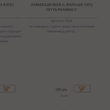
 JUICE)
ЛАВАНГАДИ ВАТИ (LAVANGADI VATI)
DIVYA PHARMACY
Артикул: 6184
рсальное
Противопростудное средство и отличный
орое подходит
иммуномодулятор
и поддержания
низма
100 грн.
80 таб