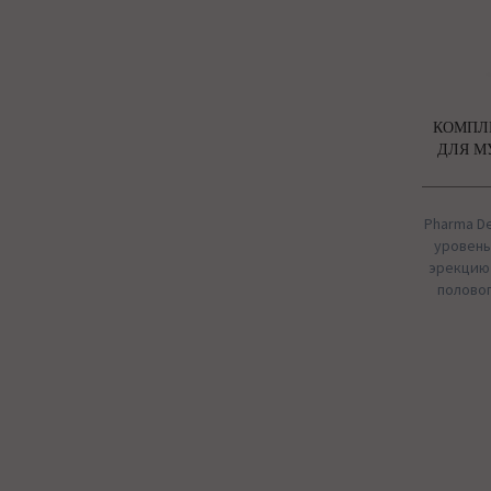
КОМПЛ
ДЛЯ М
Pharma De
уровень
эрекцию
половог