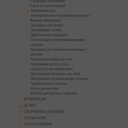
Сердечные заболевания
Средства для похудения
Заболевания глаз
Антистрессовые и седативные препараты
Кожные заболевания
Препараты для печени
Эндокринная система
Диабетические препараты
Глистогонные и противопаразитарные
средства
Препараты для повышения потенции у
мужчин
Натуральные капли для носа
Заболевания десен и зубов
Средства от выпадения волос
Противовоспалительные для ушей
Натуральные обезбаливающие средства
Аюрведические сигареты
Масла для массажа
Наборы для красоты и здоровья
МУЖЧИНАМ
ДЕТЯМ
СПОРТИВНОЕ ПИТАНИЕ
SUPERFOODS
АРОМАТЕРАПИЯ