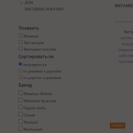
ДОМ
ВИТАМИН 
ВЫГОДНЫЕ ПОКУПКИ
Показать
Вита
Новинки
крепко
Хит продаж
подде
Выгодные покупки
повыша
заболе
Сортировать по
ногтев
популярности
от дешевых к дорогим
от дорогих к дешевым
Бренд
Himalaya Herbals
Maharishi Ayurveda
Organic India
Charak
Patanjali
Скидка
Baidyanath