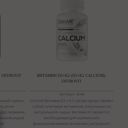
 OSTROVIT
ВИТАМИН D3+K2 (D3+K2 CALCIUM),
OSTROVIT
Артикул: 4144
альный гормон,
OstroVit Витамин D3 + К2 Calcium представляет
ть ритм
собой сочетание витаминов, полученных из
одрствования,
натурального сырья. Витамин К2 является
ольшим рядом
необходимым для нормального
ов
функционирования организма, регулирует