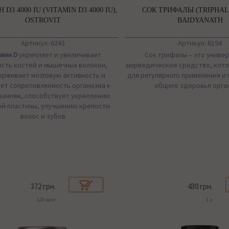
D3 4000 IU (VITAMIN D3 4000 IU),
СОК ТРИФАЛЫ (TRIPHALA
OSTROVIT
BAIDYANATH
Артикул: 6243
Артикул: 6194
мин D
укрепляет и увеличивает
Сок трифалы – это униве
сть костей и мышечных волокон,
аюрведическое средство, кот
рживает мозговую активность и
для регулярного применения 
ет сопротивляемость организма к
общего здоровья орга
ваниям, способствует укреплению
ой пластины, улучшению крепости
волос и зубов
372 грн.
430 грн.
120 капс
1 л