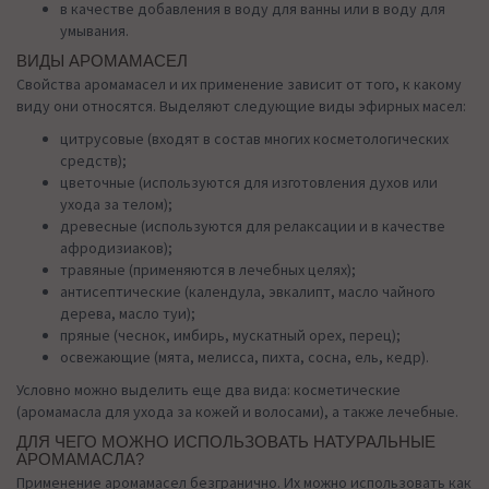
в качестве добавления в воду для ванны или в воду для
умывания.
ВИДЫ АРОМАМАСЕЛ
Свойства аромамасел и их применение зависит от того, к какому
виду они относятся. Выделяют следующие виды эфирных масел:
цитрусовые (входят в состав многих косметологических
средств);
цветочные (используются для изготовления духов или
ухода за телом);
древесные (используются для релаксации и в качестве
афродизиаков);
травяные (применяются в лечебных целях);
антисептические (календула, эвкалипт, масло чайного
дерева, масло туи);
пряные (чеснок, имбирь, мускатный орех, перец);
освежающие (мята, мелисса, пихта, сосна, ель, кедр).
Условно можно выделить еще два вида: косметические
(аромамасла для ухода за кожей и волосами), а также лечебные.
ДЛЯ ЧЕГО МОЖНО ИСПОЛЬЗОВАТЬ НАТУРАЛЬНЫЕ
АРОМАМАСЛА?
Применение аромамасел безгранично. Их можно использовать как