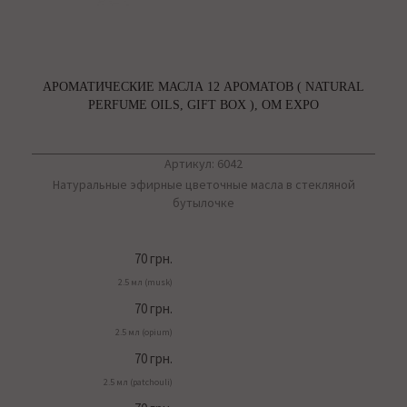
АРОМАТИЧЕСКИЕ МАСЛА 12 АРОМАТОВ ( NATURAL
PERFUME OILS, GIFT BOX ), OM EXPO
Артикул: 6042
Натуральные эфирные цветочные масла в стекляной
бутылочке
70 грн.
2.5 мл (musk)
70 грн.
2.5 мл (opium)
70 грн.
2.5 мл (patchouli)