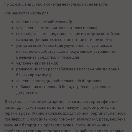
по одному виду, так и сочетая несколько масел вместе.
Применяются масла для:
лечения кожных заболеваний;
улучшения состояния волос и кожи головы;
питания, увлажнения, омоложения и ухода за кожей лица
(масла подбираются в соответствии с типом кожи);
ухода за кожей тела (для улучшения тонуса кожи, в
качестве способствующего похудению и устранению
целлюлита средства, а также для
увлажнения и питания);
релаксации (при расслабляющем массаже или во время
банных процедур);
лечения простуды, заболевания ЛОР-органов;
избавления от головной боли, стрессов, усталости,
депрессии.
Для ухода за кожей лица применяется целая серия эфирных
масел. Для сухой кожи подойдет пачули, голубой ромашки,
герани и розы. Жирной коже подходит лимон, бергамот, мелисса,
грейпфрут. Омолодить кожу поможет иланг-иланг, роза, вербена,
жасмин и багардия. Бороться с акне и прочими кожными
проблемами хорошо помогает ромашка, чайное дерево, еловые