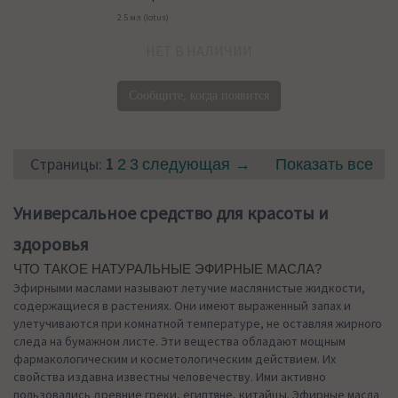
2.5 мл (lotus)
НЕТ В НАЛИЧИИ
Сообщите, когда появится
Страницы:
1
2
3
следующая →
Показать все
Универсальное средство для красоты и
здоровья
ЧТО ТАКОЕ НАТУРАЛЬНЫЕ ЭФИРНЫЕ МАСЛА?
Эфирными маслами называют летучие маслянистые жидкости,
содержащиеся в растениях. Они имеют выраженный запах и
улетучиваются при комнатной температуре, не оставляя жирного
следа на бумажном листе. Эти вещества обладают мощным
фармакологическим и косметологическим действием. Их
свойства издавна известны человечеству. Ими активно
пользовались древние греки, египтяне, китайцы. Эфирные масла