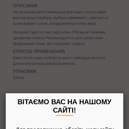
ОПИСАНИЕ
Натуральная цветочная вода для лица с кокосовым
маслом Ааша Хербалс глубоко увлажняет, смягчает и
успокаивает сухую, раздраженную кожу лица.
Улучшает цвет и текстуру кожи. Обладает нежным
ароматом кокоса. Рекомендуется для сухой кожи.
Природный тоник. Не содержит спирта.
СПОСОБ ПРИМЕНЕНИЯ
Нанести на лицо и область шеи с помощью ватного
диска или используя распылитель.
УПАКОВКА
100 мл
ВІТАЄМО ВАС НА НАШОМУ
Назад в
Тоники для лица
САЙТІ!
Доставка
При заказе от 1500 грн мы доставляем на отделение
Новой Почты БЕСПЛАТНО!