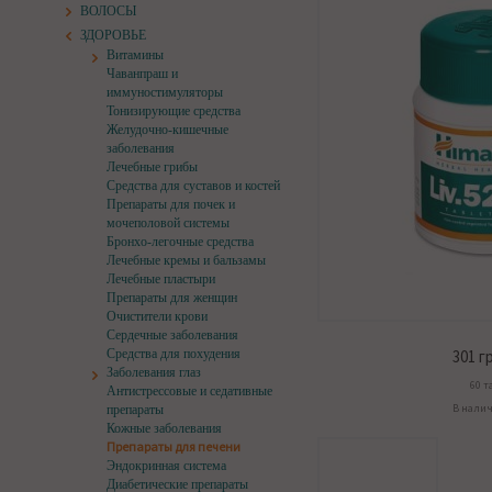
ВОЛОСЫ
ЗДОРОВЬЕ
Витамины
Чаванпраш и
иммуностимуляторы
Тонизирующие средства
Желудочно-кишечные
заболевания
Лечебные грибы
Средства для суставов и костей
Препараты для почек и
мочеполовой системы
Бронхо-легочные средства
Лечебные кремы и бальзамы
Лечебные пластыри
Препараты для женщин
Очистители крови
Сердечные заболевания
Средства для похудения
301
гр
Заболевания глаз
60 т
Антистрессовые и седативные
В нали
препараты
Кожные заболевания
Препараты для печени
Эндокринная система
Диабетические препараты