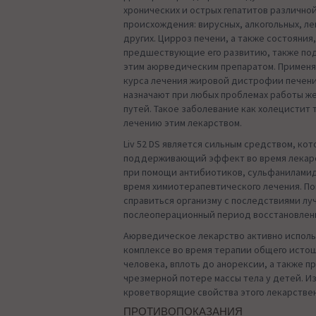
хронических и острых гепатитов различн
происхождения: вирусных, алкогольных, л
других. Цирроз печени, а также состояния
предшествующие его развитию, также по
этим аюрведическим препаратом. Применя
курса лечения жировой дистрофии печени
назначают при любых проблемах работы 
путей. Такое заболевание как холецистит
лечению этим лекарством.
Liv 52 DS является сильным средством, ко
поддерживающий эффект во время лекар
при помощи антибиотиков, сульфаниламид
время химиотерапевтического лечения. П
справиться организму с последствиями лу
послеоперационный период восстановлен
Аюрведическое лекарство активно исполь
комплексе во время терапии общего исто
человека, вплоть до анорексии, а также п
чрезмерной потере массы тела у детей. И
кроветворящие свойства этого лекарствен
ПРОТИВОПОКАЗАНИЯ