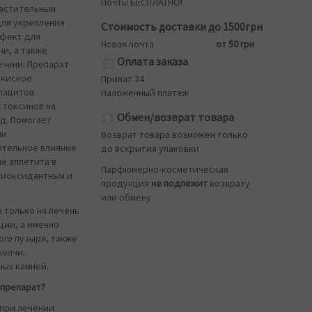
Почты БЕСПЛАТНО!
растительным
для укрепления
Стоимость доставки до 1500грн
ффект для
Новая почта
от 50 грн
и, а также
Оплата заказа
чени. Препарат
екисное
Приват 24
пацитов.
Наложенный платеж
 токсинов на
Обмен/возврат товара
.д. Помогает
ии
Возврат товара возможен только
ительное влияние
до вскрытия упаковки
е аппетита в
Парфюмерно-косметическая
тиоксидантным и
продукция
не подлежит
возврату
или обмену
 только на печень
ции, а именно
го пузыря, также
желчи.
ных камней.
 препарат?
при лечении