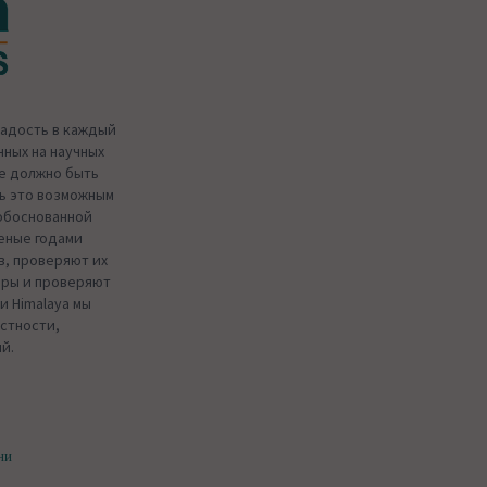
радость в каждый
нных на научных
ье должно быть
ть это возможным
обоснованной
еные годами
в, проверяют их
еры и проверяют
и Himalaya мы
стности,
й.
ни