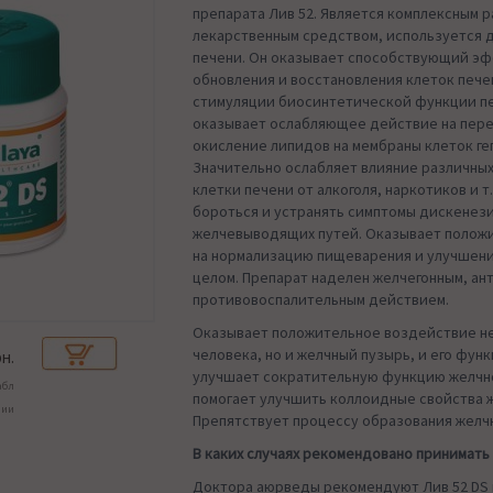
препарата Лив 52. Является комплексным 
лекарственным средством, используется 
печени. Он оказывает способствующий э
обновления и восстановления клеток печен
стимуляции биосинтетической функции пе
оказывает ослабляющее действие на пер
окисление липидов на мембраны клеток ге
Значительно ослабляет влияние различных
клетки печени от алкоголя, наркотиков и т
бороться и устранять симптомы дискенез
желчевыводящих путей. Оказывает полож
на нормализацию пищеварения и улучшени
целом. Препарат наделен желчегонным, ан
противовоспалительным действием.
Оказывает положительное воздействие не
человека, но и желчный пузырь, и его функ
н.
улучшает сократительную функцию желчно
абл
помогает улучшить коллоидные свойства 
чии
Препятствует процессу образования желч
В каких случаях рекомендовано принимать
Доктора аюрведы рекомендуют Лив 52 DS 