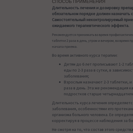
СПОСОБ ПРИМЕНЕНИЯ
Длительность лечения и дозировку препа
обязательном порядке должен назначать 
Самостоятельный неконтролируемый прие
ожидаемого терапевтического эффекта.
Рекомендуется принимать во время профилактическ
таблетке 2 раза в день, утром и вечером, во время 
начала приема.
Во время активного курса терапии:
Детям до 6 лет прописывают 1-2 таб
еды по 2-3 раза в сутки, в зависимо
заболевания;
Взрослым назначают 2-3 таблетки, и
раза в день. Эта же рекомендация к
подростков старше четырнадцатиле
Длительность курса лечения определяетс
заболевания, особенностями его протекан
организма больного человека. Ее определ
корректируя в процессе наблюдения за б
Не смотря на то, что состав этого средств