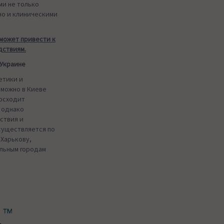
и не только
но и клиническими
может привести к
дствиям.
 Украине
етики и
 можно в Киеве
восходит
 однако
ствия и
существляется по
 Харькову,
альным городам