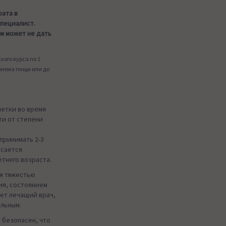
рата в
специалист.
м может не дать
ого курса по 1
приема пищи или до
летки во время
сти от степени
 принимать 2-3
асается
тнего возраста.
я тяжестью
ия, состоянием
яет лечащий врач,
ольным.
а безопасен, что