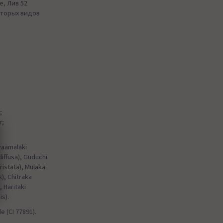
е, Лив 52
оторых видов
;
г;
yaamalaki
iffusa), Guduchi
ristata), Mulaka
s), Chitraka
 Haritaki
is).
e (CI 77891).