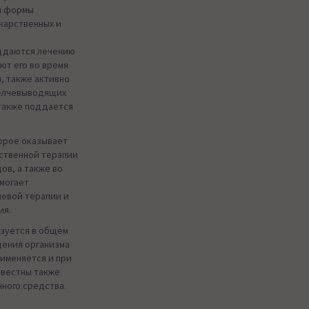
ой формы
екарственных и
,
ддаются лечению
ют его во время
, также активно
желчевыводящих
 также поддается
торое оказывает
ственной терапии
ов, а также во
омогает
чевой терапии и
ия.
зуется в общем
щения организма
рименяется и при
звестны также
ного средства.