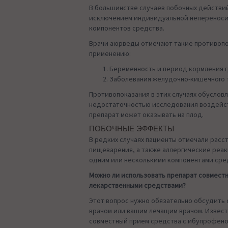
В большинстве случаев побочных действий
исключением индивидуальной неперенос
компонентов средства.
Врачи аюрведы отмечают такие противопо
применению:
Беременность и период кормления 
Заболевания желудочно-кишечного 
Противопоказания в этих случаях обуслов
недостаточностью исследования воздейс
препарат может оказывать на плод.
ПОБОЧНЫЕ ЭФФЕКТЫ
В редких случаях пациенты отмечали расс
пищеварения, а также аллергические реа
одним или несколькими компонентами сре
Можно ли использовать препарат совместн
лекарственными средствами?
Этот вопрос нужно обязательно обсудить
врачом или вашим лечащим врачом. Извест
совместный прием средства с ибупрофен