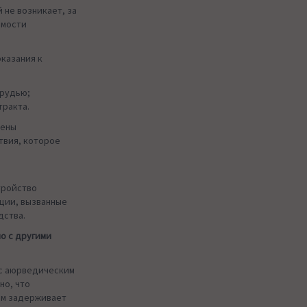
 не возникает, за
имости
казания к
грудью;
тракта.
лены
твия, которое
тройство
кции, вызванные
дства.
о с другими
 с аюрведическим
но, что
ом задерживает