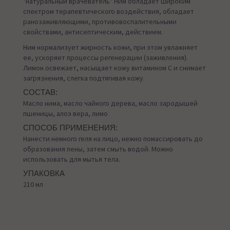
"натуральный врачеватель" Ним обладает широким
спектром терапевтического воздействия, обладает
ранозаживляющими, противовоспалительными
свойствами, антисептическим, действием.
Ним нормализует жирность кожи, при этом увлажняет
ее, ускоряет процессы регенерации (заживления).
Лимон освежает, насыщает кожу витамином С и снимает
загрязнения, слегка подтягивая кожу.
СОСТАВ:
Масло нима, масло чайного дерева, масло зародышей
пшеницы, алоэ вера, лимо
СПОСОБ ПРИМЕНЕНИЯ:
Нанести немного геля на лицо, нежно помассировать до
образования пены, затем смыть водой. Можно
использовать для мытья тела.
УПАКОВКА
210 мл