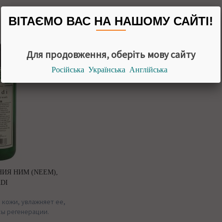
Похожие товары
ВІТАЄМО ВАС НА НАШОМУ САЙТІ!
Для продовження, оберіть мову сайту
Російська
Українська
Англійська
ИЯ НИМ (NEEM),
DI
 кожи, увлажняет ее,
сы регенерации.