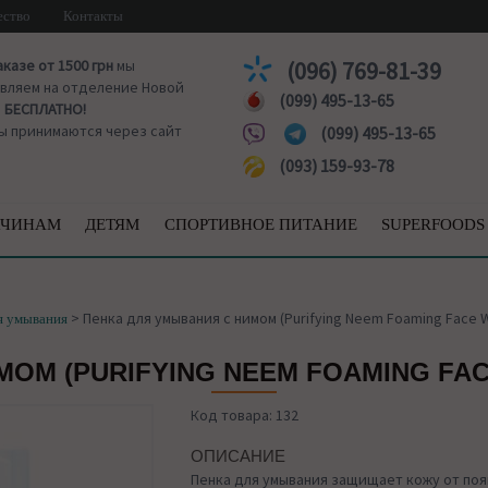
ество
Контакты
аказе от 1500 грн
мы
(096) 769-81-39
вляем на отделение Новой
(099) 495-13-65
ы
БЕСПЛАТНО!
ы принимаются через сайт
(099) 495-13-65
(093) 159-93-78
ЧИНАМ
ДЕТЯМ
СПОРТИВНОЕ ПИТАНИЕ
SUPERFOODS
>
Пенка для умывания с нимом (Purifying Neem Foaming Face W
я умывания
ОМ (PURIFYING NEEM FOAMING FAC
Код товара: 132
ОПИСАНИЕ
Пенка для умывания защищает кожу от поя