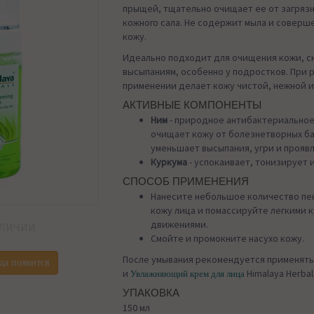
прыщей, тщательно очищает ее от загряз
кожного сала. Не содержит мыла и соверш
кожу.
Идеально подходит для очищения кожи, с
высыпаниям, особенно у подростков. При 
применении делает кожу чистой, нежной и
АКТИВНЫЕ КОМПОНЕНТЫ
Ним
- природное антибактериальное
очищает кожу от болезнетворных б
уменьшает высыпания, угри и проявл
Куркума
- успокаивает, тонизирует и
СПОСОБ ПРИМЕНЕНИЯ
Нанесите небольшое количество пе
кожу лица и помассируйте легкими 
движениями.
АЛИЧИИ
Смойте и промокните насухо кожу.
После умывания рекомендуется применят
да появится
и
Himalaya Herbal
Увлажняющий крем для лица
УПАКОВКА
150 мл