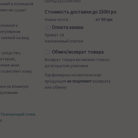
Почты БЕСПЛАТНО!
нений и излишков
енно не сушит
Стоимость доставки до 1500грн
Новая почта
от 50 грн
клонной к
Оплата заказа
регулярном
Приват 24
 свежей на вид.
Наложенный платеж
Обмен/возврат товара
 средство,
актерий,
Возврат товара возможен только
ения акне.
до вскрытия упаковки
 осветляет кожу.
Парфюмерно-косметическая
продукция
не подлежит
возврату
нки на влажную
или обмену
круговыми
ь
Освежающий тоник
s.