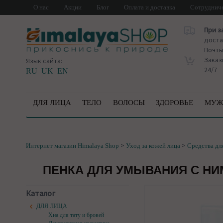
О нас
Акции
Блог
Оплата и доставка
Сотруднич
При з
доста
Почт
Заказ
Язык сайта:
24/7
RU
UK
EN
ДЛЯ ЛИЦА
ТЕЛО
ВОЛОСЫ
ЗДОРОВЬЕ
МУЖ
>
>
Интернет магазин Himalaya Shop
Уход за кожей лица
Средства дл
ПЕНКА ДЛЯ УМЫВАНИЯ С НИМ
Каталог
ДЛЯ ЛИЦА
Хна для тату и бровей