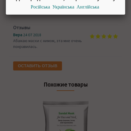
Парфюмерно-косметическая продукция
не подлежит
Російська
Українська
Англійська
возврату или обмену
Отзывы
Вера
24 07 2018
Абажаю маски с нимом, эта мне очень
понравилась.
ОСТАВИТЬ ОТЗЫВ
Похожие товары