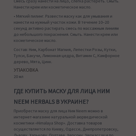
Смесь сразу нанести на лицо, слегка растереть. Смыть.
Нанести крем или косметическое масло.
• Мягкий пилинг. Развести маску как для умывания и
нанести на нужный участок кожи. В течение 10–20
секунд активно растирать смесь по массажным линиям
до небольшого покраснения. Смыть. Нанести крем или
косметическое масло.
Состав: Ним, Карбонат Магния, Лепестки Розы, Кутки,
Тулси, Бакучи, Лимонная цедра, Витамин С, Камфорное
дерево, Мята, Цинк.
УПАКОВКА
20 мл
ГДЕ КУПИТЬ МАСКУ ДЛЯ ЛИЦА НИМ
NEEM HERBALS В УКРАИНЕ?
Приобрести маску для лица Ним Neem можно в
интернет-магазине натуральной аюрведической
косметики «Himalaya Shop». Доставка товаров
осуществляется по Киеву, Одессе, Днепропетровску,
Львову, Харькову, Полтаве, Херсону, Черкассах и по