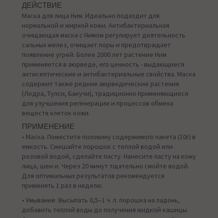
ДЕЙСТВИЕ
Mаска для лица Ним. Идеально подходит для
нормальной и жирной кожи. Антибактериальная
очищающая маска с Нимом регулирует деятельность
сальных желез, очищает поры и предотвращает
появление угрей. Более 2000 лет растение Ним
применяется в аюрведе, его ценность - выдающиеся
антисептические и антибактериальные свойства. Маска
содержит также редкие аюрведические растения
(Лодра, Тулси, Бакучи), традиционно применяющиеся
для улучшения регенерации и процессов обмена
веществ клеток кожи.
ПРИМЕНЕНИЕ
• Маска. Поместите половину содержимого пакета (10г) в
емкость. Смешайте порошок с теплой водой или
розовой водой, сделайте пасту. Нанесите пасту на кожу
лица, шеи и. Через 20 минут тщательно смойте водой.
Для оптимальных результатов рекомендуется
применять 1 раз в неделю.
• Умывание. Высыпать 0,5–1 ч. л. порошка на ладонь,
добавить теплой воды до получения жидкой кашицы.