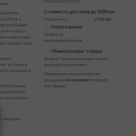
Почты БЕСПЛАТНО!
твом.
Стоимость доставки до 1500грн
нсировать
н, рубцов и
Новая почта
от 50 грн
ыми целебными
Оплата заказа
 лечит кожу от
Приват 24
ыми свойствами.
Наложенный платеж
тва сделают кожу
Обмен/возврат товара
ладает
Возврат товара возможен только
гает успокоить
до вскрытия упаковки
ой и здоровой и
Парфюмерно-косметическая
продукция
не подлежит
возврату
превосходным
или обмену
орое глубоко
 сало и грязь с
а, глицерин