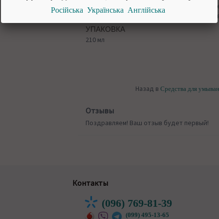
Нанести немного геля на влажное лицо, вс
Російська
Українська
Англійська
оставить на одну минутку, а затем смойте 
УПАКОВКА
210 мл
Назад в
Средства для умыва
Отзывы
Поздравляем! Ваш отзыв будет первый!
Контакты
(096) 769-81-39
(099) 495-13-65