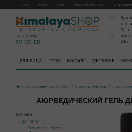
О нас
Акции
Блог
Оплата и доставка
Сотруднич
При з
доста
Почт
Заказ
Язык сайта:
24/7
RU
UK
EN
ДЛЯ ЛИЦА
ТЕЛО
ВОЛОСЫ
ЗДОРОВЬЕ
МУЖ
>
>
Интернет магазин Himalaya Shop
Уход за кожей лица
Средства дл
АЮРВЕДИЧЕСКИЙ ГЕЛЬ ДЛ
Каталог
ДЛЯ ЛИЦА
Хна для тату и бровей