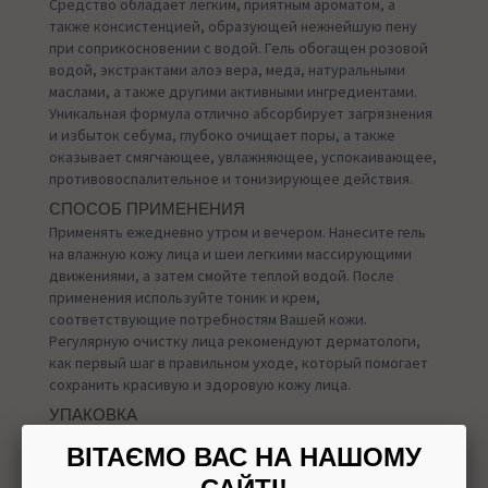
Средство обладает легким, приятным ароматом, а
также консистенцией, образующей нежнейшую пену
при соприкосновении с водой. Гель обогащен розовой
водой, экстрактами алоэ вера, меда, натуральными
маслами, а также другими активными ингредиентами.
Уникальная формула отлично абсорбирует загрязнения
и избыток себума, глубоко очищает поры, а также
оказывает смягчающее, увлажняющее, успокаивающее,
противовоспалительное и тонизирующее действия.
СПОСОБ ПРИМЕНЕНИЯ
Применять ежедневно утром и вечером. Нанесите гель
на влажную кожу лица и шеи легкими массирующими
движениями, а затем смойте теплой водой. После
применения используйте тоник и крем,
соответствующие потребностям Вашей кожи.
Регулярную очистку лица рекомендуют дерматологи,
как первый шаг в правильном уходе, который помогает
сохранить красивую и здоровую кожу лица.
УПАКОВКА
100 мл
ВІТАЄМО ВАС НА НАШОМУ