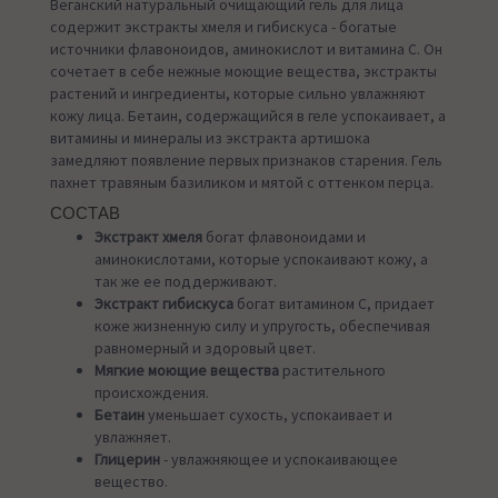
Веганский натуральный очищающий гель для лица
содержит экстракты хмеля и гибискуса - богатые
источники флавоноидов, аминокислот и витамина С. Он
сочетает в себе нежные моющие вещества, экстракты
растений и ингредиенты, которые сильно увлажняют
кожу лица. Бетаин, содержащийся в геле успокаивает, а
витамины и минералы из экстракта артишока
замедляют появление первых признаков старения. Гель
пахнет травяным базиликом и мятой с оттенком перца.
СОСТАВ
Экстракт хмеля
богат флавоноидами и
аминокислотами, которые успокаивают кожу, а
так же ее поддерживают.
Экстракт гибискуса
богат витамином С, придает
коже жизненную силу и упругость, обеспечивая
равномерный и здоровый цвет.
Мягкие моющие вещества
растительного
происхождения.
Бетаин
уменьшает сухость, успокаивает и
увлажняет.
Глицерин
- увлажняющее и успокаивающее
вещество.