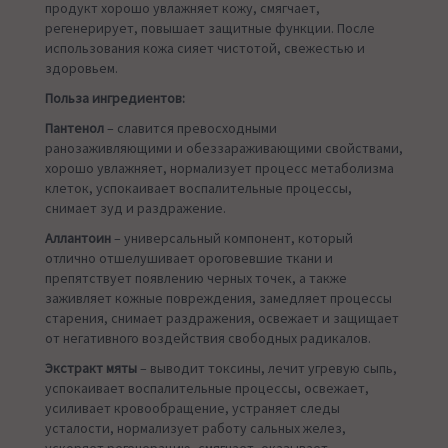
продукт хорошо увлажняет кожу, смягчает,
регенерирует, повышает защитные функции. После
использования кожа сияет чистотой, свежестью и
здоровьем.
Польза ингредиентов:
Пантенол
– славится превосходными
ранозаживляющими и обеззараживающими свойствами,
хорошо увлажняет, нормализует процесс метаболизма
клеток, успокаивает воспалительные процессы,
снимает зуд и раздражение.
Аллантоин
– универсальный компонент, который
отлично отшелушивает ороговевшие ткани и
препятствует появлению черных точек, а также
заживляет кожные повреждения, замедляет процессы
старения, снимает раздражения, освежает и защищает
от негативного воздействия свободных радикалов.
Экстракт мяты
– выводит токсины, лечит угревую сыпь,
успокаивает воспалительные процессы, освежает,
усиливает кровообращение, устраняет следы
усталости, нормализует работу сальных желез,