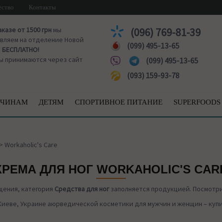
ество
Контакты
аказе от 1500 грн
мы
(096) 769-81-39
вляем на отделение Новой
(099) 495-13-65
ы
БЕСПЛАТНО!
ы принимаются через сайт
(099) 495-13-65
(093) 159-93-78
ЧИНАМ
ДЕТЯМ
СПОРТИВНОЕ ПИТАНИЕ
SUPERFOODS
>
Workaholic's Care
КРЕМА ДЛЯ НОГ WORKAHOLIC'S CAR
щения, категория
Средства для ног
заполняется продукцией. Посмотри
Киеве, Украине аюрведической косметики для мужчин и женщин – купит