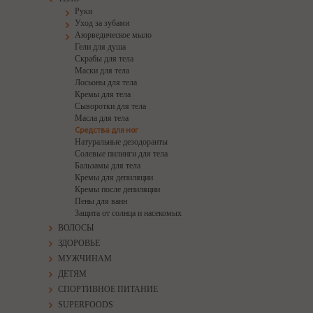
Руки
Уход за зубами
Аюрведическое мыло
Гели для душа
Скрабы для тела
Маски для тела
Лосьоны для тела
Кремы для тела
Сыворотки для тела
Масла для тела
Средства для ног
Натуральные дезодоранты
Солевые пилинги для тела
Бальзамы для тела
Кремы для депиляции
Кремы после депиляции
Пены для ванн
Защита от солнца и насекомых
ВОЛОСЫ
ЗДОРОВЬЕ
МУЖЧИНАМ
ДЕТЯМ
СПОРТИВНОЕ ПИТАНИЕ
SUPERFOODS