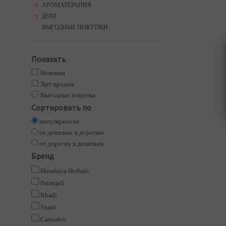
АРОМАТЕРАПИЯ
ДОМ
ВЫГОДНЫЕ ПОКУПКИ
Показать
Новинки
Хит продаж
Выгодные покупки
Сортировать по
популярности
от дешевых к дорогим
от дорогих к дешевым
Бренд
Himalaya Herbals
Patanjali
Khadi
Vaadi
Cannabis