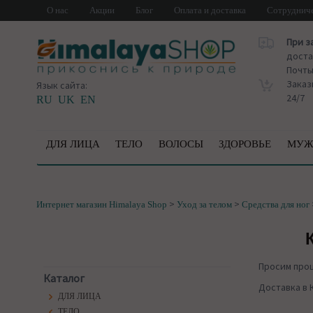
О нас
Акции
Блог
Оплата и доставка
Сотруднич
При з
доста
Почт
Заказ
Язык сайта:
24/7
RU
UK
EN
ДЛЯ ЛИЦА
ТЕЛО
ВОЛОСЫ
ЗДОРОВЬЕ
МУЖ
>
>
Интернет магазин Himalaya Shop
Уход за телом
Средства для ног
Просим про
Каталог
Доставка в 
ДЛЯ ЛИЦА
ТЕЛО