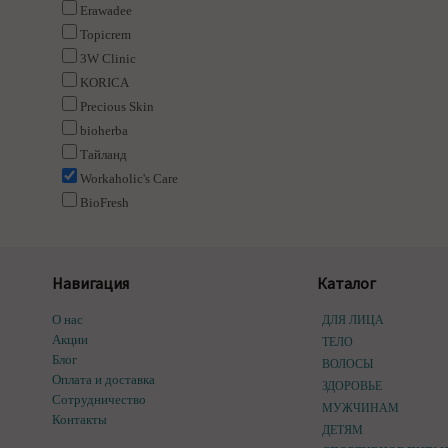
Erawadee
Topicrem
3W Clinic
KORICA
Precious Skin
bioherba
Тайланд
Workaholic's Care
BioFresh
Навигация
Каталог
О нас
ДЛЯ ЛИЦА
Акции
ТЕЛО
Блог
ВОЛОСЫ
Оплата и доставка
ЗДОРОВЬЕ
Сотрудничество
МУЖЧИНАМ
Контакты
ДЕТЯМ