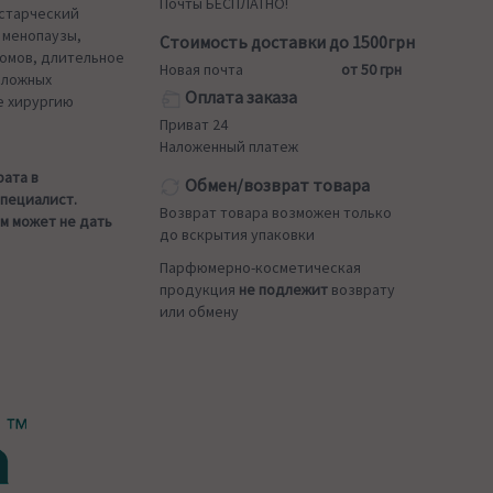
Почты БЕСПЛАТНО!
 старческий
 менопаузы,
Стоимость доставки до 1500грн
омов, длительное
Новая почта
от 50 грн
сложных
Оплата заказа
е хирургию
Приват 24
Наложенный платеж
рата в
Обмен/возврат товара
специалист.
Возврат товара возможен только
м может не дать
до вскрытия упаковки
Парфюмерно-косметическая
продукция
не подлежит
возврату
.
или обмену