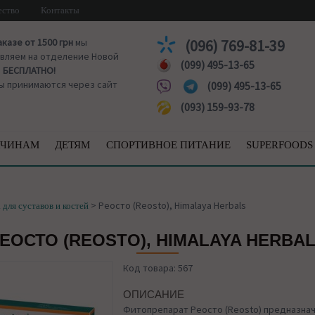
ество
Контакты
аказе от 1500 грн
мы
(096) 769-81-39
вляем на отделение Новой
(099) 495-13-65
ы
БЕСПЛАТНО!
ы принимаются через сайт
(099) 495-13-65
(093) 159-93-78
ЧИНАМ
ДЕТЯМ
СПОРТИВНОЕ ПИТАНИЕ
SUPERFOODS
>
Реосто (Reosto), Himalaya Herbals
 для суставов и костей
ЕОСТО (REOSTO), HIMALAYA HERBA
Код товара: 567
ОПИСАНИЕ
Фитопрепарат Реосто (Reosto) предназнач