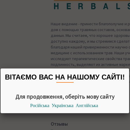
Наше видение - принести благополучие и 
дом с помощью травяных составов, основа
данных. Мы считаем, что хорошее здоров
доступно каждому, и мы стремимся сдела
благодаря нашей приверженности научно 
медицине с использованием трав. Наши уч
исследуют терапевтические свойства тра
подлинность, выделяют их активные марк
безопасность и эффективность. В компани
ВІТАЄМО ВАС НА НАШОМУ САЙТІ!
привержены принципам подотчетности, че
справедливости, прозрачности и инноваци
Для продовження, оберіть мову сайту
Російська
Українська
Англійська
Назад в
Средства для суставов и
Отзывы