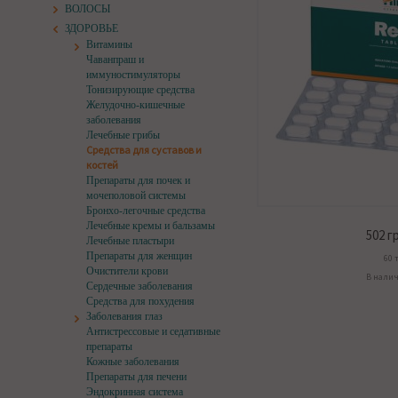
ВОЛОСЫ
ЗДОРОВЬЕ
Витамины
Чаванпраш и
иммуностимуляторы
Тонизирующие средства
Желудочно-кишечные
заболевания
Лечебные грибы
Средства для суставов и
костей
Препараты для почек и
мочеполовой системы
Бронхо-легочные средства
Лечебные кремы и бальзамы
502
гр
Лечебные пластыри
Препараты для женщин
60 
Очистители крови
В нали
Сердечные заболевания
Средства для похудения
Заболевания глаз
Антистрессовые и седативные
препараты
Кожные заболевания
Препараты для печени
Эндокринная система