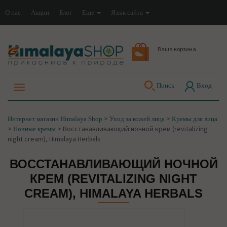
О нас
Акции
Блог
Еще
Язык сайта
Ваша корзина
Поиск
Вход
>
>
Интернет магазин Himalaya Shop
Уход за кожей лица
Кремы для лица
>
>
Восстанавливающий ночной крем (revitalizing
Ночные кремы
night cream), Himalaya Herbals
ВОССТАНАВЛИВАЮЩИЙ НОЧНОЙ
КРЕМ (REVITALIZING NIGHT
CREAM), HIMALAYA HERBALS