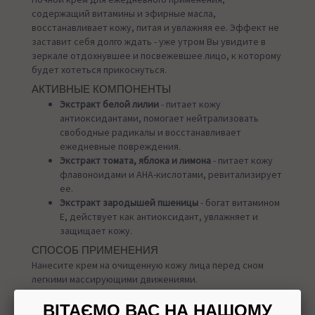
содержащий витамины и эфирные масла,
восстанавливает кожу, питая и увлажняя ее. Эффект не
заставит себя долго ждать - уже утром Вы увидите в
зеркале отдохнувшее и посвежевшее лицо, к которому
будет хотеться прикоснуться.
АКТИВНЫЕ КОМПОНЕНТЫ
Экстракт белой лилии
- питает кожу
антиоксидантами, помогает нейтрализовать
свободные радикалы и восстанавливает
ежедневные повреждения.
Экстракт томата, яблока и лимона
- питает кожу
флавоноидами и АНА-кислотами, ревитализирует
ее.
Экстракт зародышей пшеницы
- богат витамином
Е, действует как антиоксидант, увлажняет и
защищает кожу.
СПОСОБ ПРИМЕНЕНИЯ
Нанесите крем на очищенную кожу лица перед сном
легкими массирующими движениями.
УПАКОВКА
ВІТАЄМО ВАС НА НАШОМУ
50 мл