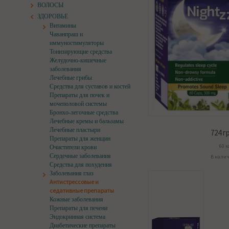
ВОЛОСЫ
ЗДОРОВЬЕ
Витамины
Чаванпраш и
иммуностимуляторы
Тонизирующие средства
Желудочно-кишечные
заболевания
Лечебные грибы
Средства для суставов и костей
Препараты для почек и
мочеполовой системы
Бронхо-легочные средства
Лечебные кремы и бальзамы
Лечебные пластыри
724
гр
Препараты для женщин
60 к
Очистители крови
Сердечные заболевания
В нали
Средства для похудения
Заболевания глаз
Антистрессовые и
седативные препараты
Кожные заболевания
Препараты для печени
Эндокринная система
Диабетические препараты