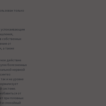
ользован только
м успокаивающим
мышления,
в собственных
ения от
, а также
тное действие
ругих болезненных
ральной нервной
 синтез
 так и на уровне
нормализует
й системе.
избавиться от
ет при головных
й и спокойный