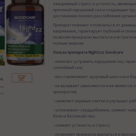
ежедневный стресс и усталость, являющи
причиной нарушений сна и создающих тру
достижении полного расслабления организ
Препарат поможет отключиться от дневных
напряжение, гарантирует глубокий и споко
позволяя прекрасно выспаться и встретит
полным энергии.
Польза препарата Nightzzz Goodcare
- помогает устранить нарушения сна, гара
спокойный сон;
- восстанавливает здоровый цикл сна и б
н.
- не вызывает зависимости и не является 
апс
препаратом;
чии
- оживляет нервные клетки и улучшает раб
- успокаивает сердцебиение, снимает нап
боли и беспокойство;
- снимает усталость и стресс;
- позволяет прекрасно выспаться и просну