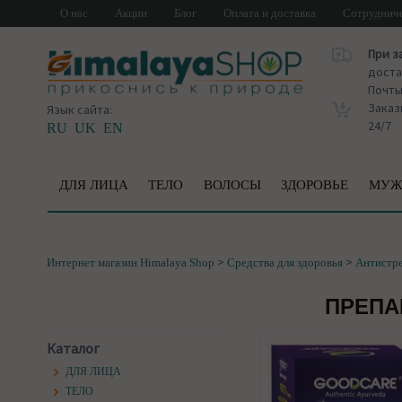
О нас
Акции
Блог
Оплата и доставка
Сотруднич
При з
доста
Почт
Заказ
Язык сайта:
24/7
RU
UK
EN
ДЛЯ ЛИЦА
ТЕЛО
ВОЛОСЫ
ЗДОРОВЬЕ
МУЖ
>
>
Интернет магазин Himalaya Shop
Средства для здоровья
Антистре
ПРЕПА
Каталог
ДЛЯ ЛИЦА
ТЕЛО