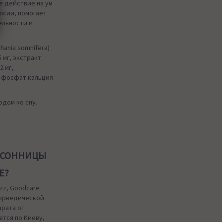
е действие на ум
псии, помогает
ельности и
hania somnifera)
75 мг, экстракт
2 мг,
 фосфат кальция
одом ко сну.
ЕССОННИЦЫ
Е?
zz, Goodcare
аюрведической
арата от
ется по Киеву,