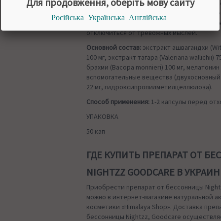
Для продовження, оберіть мову сайту
сон. Раувольфия оказывает успокаивающе
при сильном возбуждении, истерии, эпиле
Російська
Українська
Англійська
сосредоточиться на расслабляющей деят
отключиться от тревожных мыслей.
Основной состав:
экстракт ашвагандхи (Wit
100 мг, экстракт тагара (Valeriana wallichii) 
брахми (Bacopa monnieri) 100 мг, мелатонин 
вспомогательные вещества (двухосновный
22 мг, гидроксипропилметилцеллюлоза).
Способ применения:
1-2 капсулы перед отх
УПАКОВКА
50 кап
ГДЕ КУПИТЬ ПРЕПАРАТ ОТ Б
NIGHTZZ GOODCARE В УКРАИН
Приобрести препарат от бессонницы Night
можно в интернет-магазине натуральной 
косметики «Himalaya Shop». Доставка преп
бессонницы Nightzz, Goodcare осуществля