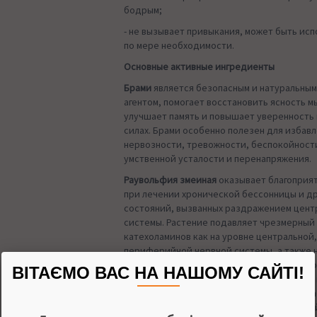
бодрым;
- не вызывает привыкания, может быть исп
по мере необходимости.
Основные активные ингредиенты
Брами
является безопасным и натуральны
агентом, помогает восстановить ясность 
улучшает память и повышает уверенность 
силах. Брами особенно полезен для избавл
нервозности, тревожности, беспокойности
умственной усталости и перенапряжения.
Раувольфия змеиная
оказывает благоприя
при лечении хронической бессонницы и д
состояний, вызванных раздражением цент
системы. Растение подавляет чрезмерный
катехоламинов как на уровне центральной,
периферийной нервной системы, а также 
уровень серотонина в центральной нервно
ВІТАЄМО ВАС НА НАШОМУ САЙТІ!
Растение позволяет натуральным образом 
сильного психического напряжения, помога
болях и головокружении, вызывает крепки