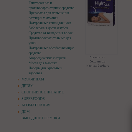
Глистогонные и
противопаразитарные средства
Препараты для повышения
потенции у мужчин
Натуральные капли для носа
Заболевания десен и зубов
Средства от выпадения волос
Противовоспалительные для
ушей
Натуральные обезбаливающие
средства
Препарат от
Аюрведические сигареты
бессонницы
Масла для массажа
Nightzz, Goodcare
Наборы для красоты и
здоровья
МУЖЧИНАМ
ДЕТЯМ
СПОРТИВНОЕ ПИТАНИЕ
SUPERFOODS
АРОМАТЕРАПИЯ
ДОМ
ВЫГОДНЫЕ ПОКУПКИ