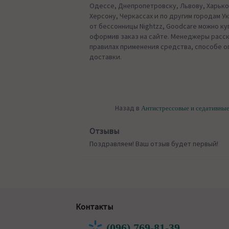
Одессе, Днепропетровску, Львову, Харько
Херсону, Черкассах и по другим городам У
от бессонницы Nightzz, Goodcare можно ку
оформив заказ на сайте. Менеджеры расск
правилах применения средства, способе о
доставки.
Назад в
Антистрессовые и седативны
Отзывы
Поздравляем! Ваш отзыв будет первый!
Контакты
(096) 769-81-39