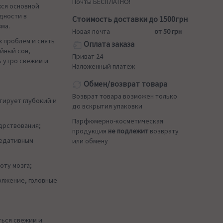
Почты БЕСПЛАТНО!
хся основной
дности в
Стоимость доставки до 1500грн
ма.
Новая почта
от 50 грн
 проблем и снять
Оплата заказа
йный сон,
Приват 24
ь утро свежим и
Наложенный платеж
Обмен/возврат товара
Возврат товара возможен только
нтирует глубокий и
до вскрытия упаковки
Парфюмерно-косметическая
одрствования;
продукция
не подлежит
возврату
седативным
или обмену
оту мозга;
ряжение, головные
ться свежим и