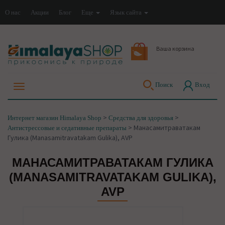
О нас
Акции
Блог
Еще
Язык сайта
Ваша корзина
Поиск
Вход
>
>
Интернет магазин Himalaya Shop
Средства для здоровья
>
Манасамитраватакам
Антистрессовые и седативные препараты
Гулика (Manasamitravatakam Gulika), AVP
МАНАСАМИТРАВАТАКАМ ГУЛИКА
(MANASAMITRAVATAKAM GULIKA),
AVP