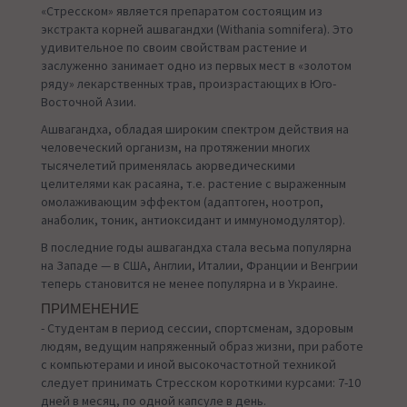
«Стресском» является препаратом состоящим из
экстракта корней ашвагандхи (Withania somnifera). Это
удивительное по своим свойствам растение и
заслуженно занимает одно из первых мест в «золотом
ряду» лекарственных трав, произрастающих в Юго-
Восточной Азии.
Ашвагандха, обладая широким спектром действия на
человеческий организм, на протяжении многих
тысячелетий применялась аюрведическими
целителями как расаяна, т.е. растение с выраженным
омолаживающим эффектом (адаптоген, ноотроп,
анаболик, тоник, антиоксидант и иммуномодулятор).
В последние годы ашвагандха стала весьма популярна
на Западе — в США, Англии, Италии, Франции и Венгрии
теперь становится не менее популярна и в Украине.
ПРИМЕНЕНИЕ
- Студентам в период сессии, спортсменам, здоровым
людям, ведущим напряженный образ жизни, при работе
с компьютерами и иной высокочастотной техникой
следует принимать Стресском короткими курсами: 7-10
дней в месяц, по одной капсуле в день.