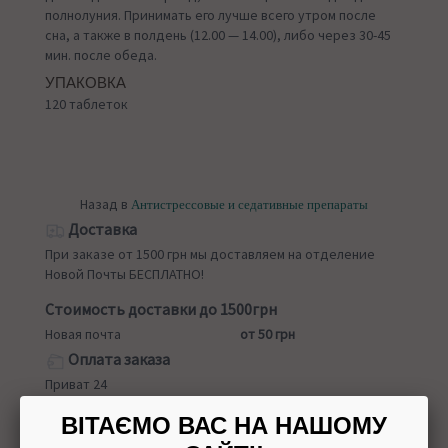
полнолуния. Принимать его лучше всего утром после
сна, а также в полдень (12.00 — 14.00), либо через 30-45
мин. после обеда.
УПАКОВКА
120 таблеток
Назад в
Антистрессовые и седативные препараты
Доставка
При заказе от 1500 грн мы доставляем на отделение
Новой Почты БЕСПЛАТНО!
Стоимость доставки до 1500грн
Новая почта
от 50 грн
Оплата заказа
Приват 24
Наложенный платеж
ВІТАЄМО ВАС НА НАШОМУ
Обмен/возврат товара