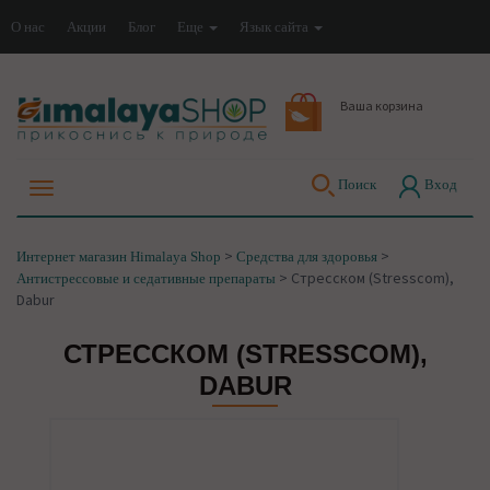
О нас
Акции
Блог
Еще
Язык сайта
Ваша корзина
Поиск
Вход
>
>
Интернет магазин Himalaya Shop
Средства для здоровья
>
Стресском (Stresscom),
Антистрессовые и седативные препараты
Dabur
СТРЕССКОМ (STRESSCOM),
DABUR