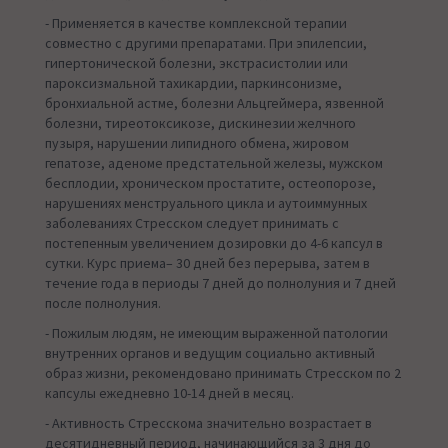
- Применяется в качестве комплексной терапии
совместно с другими препаратами. При эпилепсии,
гипертонической болезни, экстрасистолии или
пароксизмальной тахикардии, паркинсонизме,
бронхиальной астме, болезни Альцгеймера, язвенной
болезни, тиреотоксикозе, дискинезии желчного
пузыря, нарушении липидного обмена, жировом
гепатозе, аденоме предстательной железы, мужском
бесплодии, хроническом простатите, остеопорозе,
нарушениях менструального цикла и аутоиммунных
заболеваниях Стресском следует принимать с
постепенным увеличением дозировки до 4-6 капсул в
сутки. Курс приема– 30 дней без пepeрыва, затем в
течение года в периоды 7 дней до полнолуния и 7 дней
после полнолуния.
- Пожилым людям, не имеющим выраженной патологии
внутренних органов и ведущим социально активный
образ жизни, рекомендовано принимать Стресском по 2
капсулы ежедневно 10-14 дней в месяц.
- Активность Стресскома значительно возрастает в
десятидневный период, начинающийся за 3 дня до