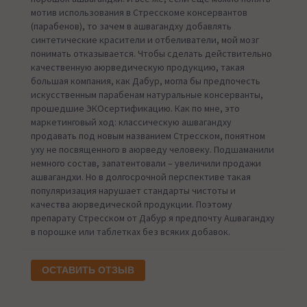
мотив использования в Стресскоме консервантов
(парабенов), то зачем в ашвагандху добавлять
синтетические красители и отбеливатели, мой мозг
понимать отказывается. Чтобы сделать действительно
качественную аюрведическую продукцию, такая
большая компания, как Дабур, могла бы предпочесть
искусственным парабенам натуральные консерванты,
прошедшие ЭКОсертификацию. Как по мне, это
маркетинговый ход: классическую ашвагандху
продавать под новым названием Стресском, понятном
уху не посвященного в аюрведу человеку. Подшаманили
немного состав, запатентовали – увеличили продажи
ашвагандхи. Но в долгосрочной перспективе такая
популяризация нарушает стандарты чистоты и
качества аюрведической продукции. Поэтому
препарату Стресском от Дабур я предпочту Ашвагандху
в порошке или таблетках без всяких добавок.
ОСТАВИТЬ ОТЗЫВ