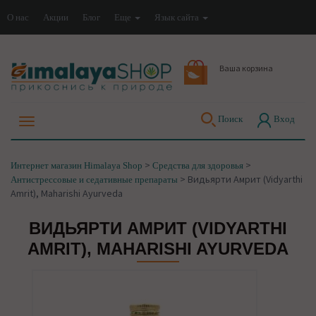
О нас
Акции
Блог
Еще
Язык сайта
Ваша корзина
Поиск
Вход
>
>
Интернет магазин Himalaya Shop
Средства для здоровья
>
Видьярти Амрит (Vidyarthi
Антистрессовые и седативные препараты
Amrit), Maharishi Ayurveda
ВИДЬЯРТИ АМРИТ (VIDYARTHI
AMRIT), MAHARISHI AYURVEDA