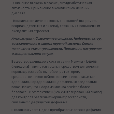
- Снижение глюкозы в плазме, антидиабетическая
активность. Применение в комплексном лечении
диабета.
- Комплексное лечение кожных патологий (например,
псориаз, дерматит и экзема), связанных с повышенным
оксидантным стрессом.
Антиоксидант. Сохранение молодости. Нейропротектор,
восстановление и защита нервной системы. Снятие
панических атак и тревожности. Повышение настроения
и эмоционального тонуса.
Вещество, входящее в состав семян Мукуны –
L-допа
(леводопа)
– является мощным средством для лечения
нервных расстройств, нейропротектором,
предшественником нейротрансмиттеров, таких как
адреналин, норадреналин и дофамин. Исследования
показывают, что L-dopa из Mucuna pruriens более
безопасен и эффективен (чем синтезированный аналог)
для контроля различных нервных расстройств,
связанных с дефицитом дофамина.
В головном мозге L-допа преобразовывается в дофамин.