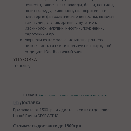
веществ, такие как алкалоиды, белки, пептиды,
полисахариды, гликозиды, гликопротеины и
некоторые фитохимические вещества, включая
триптамин, аланин, аргинин, глутатион,
изохинолон, мукунин, никотин, пруриенин,
серотонин и др.
Аюрведическое растение Mucuna pruriens
несколько тысяч лет используется в народной
медицине Юго-Восточной Азии.
УПАКОВКА
100 капсул.
Назад в
Антистрессовые и седативные препараты
Доставка
При заказе от 1500 грн мы доставляем на отделение
Новой Почты БЕСПЛАТНО!
Стоимость доставки до 1500грн