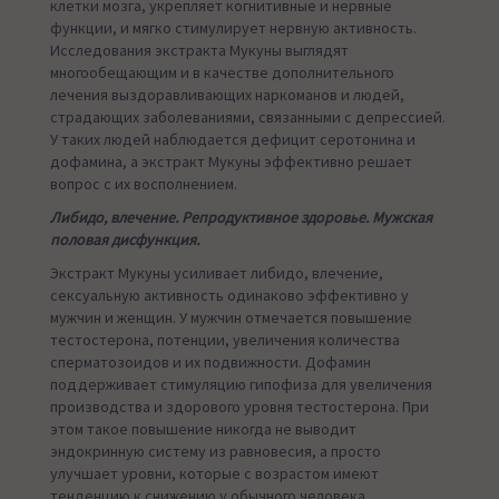
клетки мозга, укрепляет когнитивные и нервные
функции, и мягко стимулирует нервную активность.
Исследования экстракта Мукуны выглядят
многообещающим и в качестве дополнительного
лечения выздоравливающих наркоманов и людей,
страдающих заболеваниями, связанными с депрессией.
У таких людей наблюдается дефицит серотонина и
дофамина, а экстракт Мукуны эффективно решает
вопрос с их восполнением.
Либидо, влечение. Репродуктивное здоровье. Мужская
половая дисфункция.
Экстракт Мукуны усиливает либидо, влечение,
сексуальную активность одинаково эффективно у
мужчин и женщин. У мужчин отмечается повышение
тестостерона, потенции, увеличения количества
сперматозоидов и их подвижности. Дофамин
поддерживает стимуляцию гипофиза для увеличения
производства и здорового уровня тестостерона. При
этом такое повышение никогда не выводит
эндокринную систему из равновесия, а просто
улучшает уровни, которые с возрастом имеют
тенденцию к снижению у обычного человека.