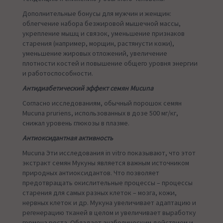
Дополнительные бонусы для мужчин и женщин:
облегчение набора безжировой мышечной массы,
укрепление мышц и связок, уменьшение признаков
старения (например, морщин, растянусти кожи),
уменьшение жировых отложений, увеличение
плотности костей и повышение общего уровня энергии
и работоспособности.
Антидиабетический эффект семян Mucuna
Согласно исследованиям, обычный порошок семян
Mucuna pruriens, использованных в дозе 500 мг/кг,
снижал уровень глюкозы в плазме.
Антиоксидантная активность
Mucuna Эти исследования in vitro показывают, что этот
экстракт семян Мукуны является важным источником
природных антиоксидантов. Что позволяет
предотвращать окислительные процессы – процессы
старения для самых разных клеток – мозга, кожи,
нервных клеток и др. Мукуна увеличивает адаптацию и
регенерацию тканей в целом и увеличивает выработку
гормона роста. Обладает анаболическим действием и