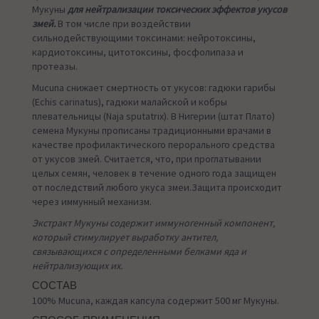
Мукуны
для нейтрализации токсических эффектов укусов
змей.
В том числе при воздействии
сильнодействующими токсинами: нейротоксины,
кардиотоксины, цитотоксины, фосфолипаза и
протеазы.
Mucuna снижает смертность от укусов: гадюки гарибы
(Echis carinatus), гадюки малайской и кобры
плевательницы (Naja sputatrix). В Нигерии (штат Плато)
семена Мукуны прописаны традиционными врачами в
качестве профилактического перорального средства
от укусов змей. Считается, что, при проглатывании
целых семян, человек в течение одного года защищен
от последствий любого укуса змеи.Защита происходит
через иммунный механизм.
Экстракт Мукуны содержит иммуногенный компонент,
который стимулирует выработку антител,
связывающихся с определенными белками яда и
нейтрализующих их.
СОСТАВ
100% Mucuna, каждая капсула содержит 500 мг Мукуны.