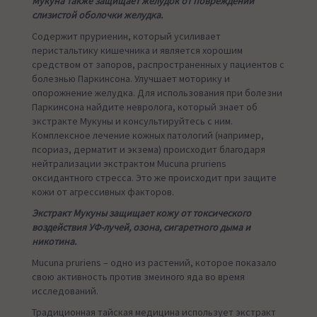
Мукуна также защищает желудок от повреждений
слизистой оболочки желудка.
Содержит пруриенин, который усиливает
перистальтику кишечника и является хорошим
средством от запоров, распространенных у пациентов с
болезнью Паркинсона. Улучшает моторику и
опорожнение желудка. Для использования при болезни
Паркинсона найдите невролога, который знает об
экстракте Мукуны и консультируйтесь с ним.
Комплексное лечение кожных патологий (например,
псориаз, дерматит и экзема) происходит благодаря
нейтрализации экстрактом Mucuna pruriens
оксидантного стресса. Это же происходит при защите
кожи от агрессивных факторов.
Экстракт Мукуны защищает кожу от токсического
воздействия УФ-лучей, озона, сигаретного дыма и
никотина.
Mucuna pruriens – одно из растений, которое показало
свою активность против змеиного яда во время
исследований.
Традиционная тайская медицина использует экстракт