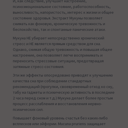
И, как следствие, улучшает настроение,
психоэмоциональное состояние, работоспособность,
выносливость, напористость, интерес к жизни и общее
состояние здоровья. Экстракт Мукуны позволяет
снимать как фоновую, хроническую тревожность и
беспокойство, так и спонтанные панические атаки.
Мукуна НЕ убирает непосредственно хронический
стресс и НЕ является прямым средством для сна.
Однако, снимая общую тревожность и повышая общее
настроение, она позволяет легче воспринимать и
переносить стрессовые ситуации, предотвращая
затяжные стресс-состояния.
Эти же эффекты опосредовано приводят к улучшению
качества сна при соблюдении стандартных
рекомендаций (прогулки, своевременный отход ко сну,
табу на гаджеты и психическую активность в последние
2 часа перед сном и т.д.) Мукуна делает более простым
процесс расслабления и восстановления нервно-
психических сил.
Повышает фоновый уровень счастья без каких-либо
всплесков или эйфории. Mucuna pruriens защищает