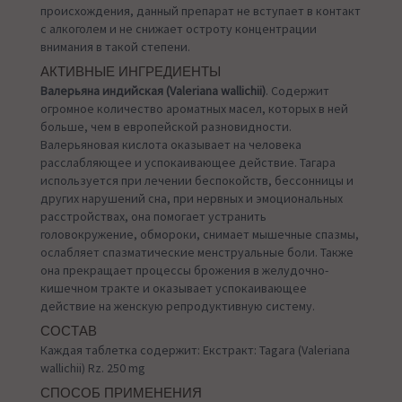
происхождения, данный препарат не вступает в контакт
с алкоголем и не снижает остроту концентрации
внимания в такой степени.
АКТИВНЫЕ ИНГРЕДИЕНТЫ
Валерьяна индийская (Valeriana wallichii)
. Cодержит
огромное количество ароматных масел, которых в ней
больше, чем в европейской разновидности.
Валерьяновая кислота оказывает на человека
расслабляющее и успокаивающее действие. Тагара
используется при лечении беспокойств, бессонницы и
других нарушений сна, при нервных и эмоциональных
расстройствах, она помогает устранить
головокружение, обмороки, снимает мышечные спазмы,
ослабляет спазматические менструальные боли. Также
она прекращает процессы брожения в желудочно-
кишечном тракте и оказывает успокаивающее
действие на женскую репродуктивную систему.
CОСТАВ
Каждая таблетка содержит: Екстракт: Tagara (Valeriana
wallichii) Rz. 250 mg
СПОСОБ ПРИМЕНЕНИЯ