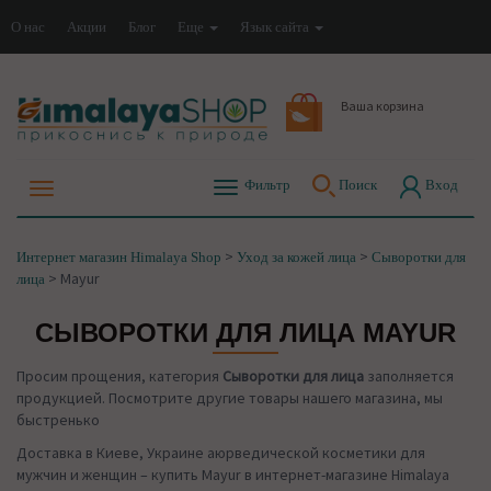
О нас
Акции
Блог
Еще
Язык сайта
Ваша корзина
Фильтр
Поиск
Вход
>
>
Интернет магазин Himalaya Shop
Уход за кожей лица
Сыворотки для
>
Mayur
лица
СЫВОРОТКИ ДЛЯ ЛИЦА MAYUR
Просим прощения, категория
Сыворотки для лица
заполняется
продукцией. Посмотрите другие товары нашего магазина, мы
быстренько
Доставка в Киеве, Украине аюрведической косметики для
мужчин и женщин – купить Mayur в интернет-магазине Himalaya