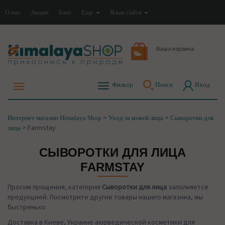
О нас
Акции
Блог
Еще
Язык сайта
Ваша корзина
Фильтр
Поиск
Вход
>
>
Интернет магазин Himalaya Shop
Уход за кожей лица
Сыворотки для
>
Farmstay
лица
СЫВОРОТКИ ДЛЯ ЛИЦА
FARMSTAY
Просим прощения, категория
Сыворотки для лица
заполняется
продукцией. Посмотрите другие товары нашего магазина, мы
быстренько
Доставка в Киеве, Украине аюрведической косметики для