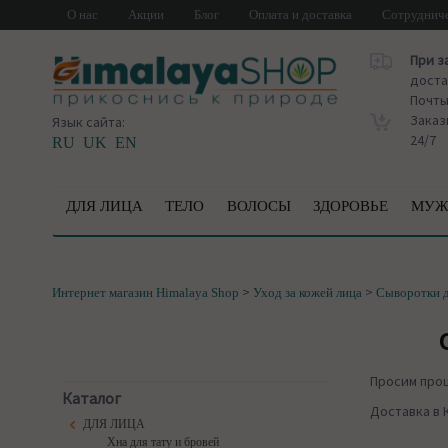
О нас
Акции
Блог
Оплата и доставка
Сотруднич
При з
доста
Почт
Заказ
Язык сайта:
24/7
RU
UK
EN
ДЛЯ ЛИЦА
ТЕЛО
ВОЛОСЫ
ЗДОРОВЬЕ
МУЖ
>
>
Интернет магазин Himalaya Shop
Уход за кожей лица
Сыворотки д
Просим про
Каталог
Доставка в 
ДЛЯ ЛИЦА
Хна для тату и бровей