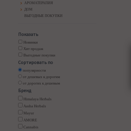
АРОМАТЕРАПИЯ
ДОМ
ВЫГОДНЫЕ ПОКУПКИ
Показать
Новинки
Хит продаж
Выгодные покупки
Сортировать по
популярности
от дешевых к дорогим
от дорогих к дешевым
Бренд
Himalaya Herbals
Aasha Herbals
Mayur
AMORE
Cannabis