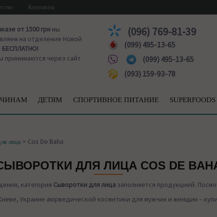
ество
Контакты
аказе от 1500 грн
мы
(096) 769-81-39
вляем на отделение Новой
(099) 495-13-65
ы
БЕСПЛАТНО!
ы принимаются через сайт
(099) 495-13-65
(093) 159-93-78
ЧИНАМ
ДЕТЯМ
СПОРТИВНОЕ ПИТАНИЕ
SUPERFOODS
>
Cos De Baha
ля лица
СЫВОРОТКИ ДЛЯ ЛИЦА COS DE BAH
щения, категория
Сыворотки для лица
заполняется продукцией. Посмо
Киеве, Украине аюрведической косметики для мужчин и женщин – купит