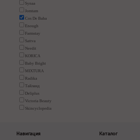
Synaa
Jomtam
Cos De Baha
Enough
Farmstay
Sattva
Needit
KORICA
Baby Bright
MIXTURA
Radika
Тайланд
Deliplus
Victoria Beauty
Skincyclopedia
Навигация
Каталог