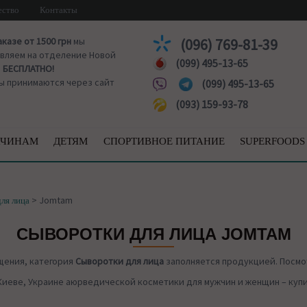
ество
Контакты
аказе от 1500 грн
мы
(096) 769-81-39
вляем на отделение Новой
(099) 495-13-65
ы
БЕСПЛАТНО!
ы принимаются через сайт
(099) 495-13-65
(093) 159-93-78
ЧИНАМ
ДЕТЯМ
СПОРТИВНОЕ ПИТАНИЕ
SUPERFOODS
>
Jomtam
ля лица
СЫВОРОТКИ ДЛЯ ЛИЦА JOMTAM
щения, категория
Сыворотки для лица
заполняется продукцией. Посмо
Киеве, Украине аюрведической косметики для мужчин и женщин – купи