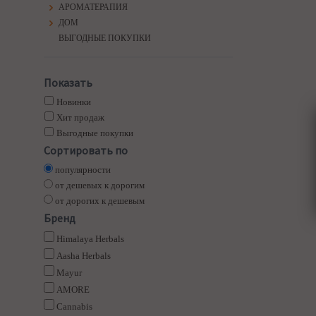
АРОМАТЕРАПИЯ
ДОМ
ВЫГОДНЫЕ ПОКУПКИ
Показать
Новинки
Хит продаж
Выгодные покупки
Сортировать по
популярности
от дешевых к дорогим
от дорогих к дешевым
Бренд
Himalaya Herbals
Aasha Herbals
Mayur
AMORE
Cannabis