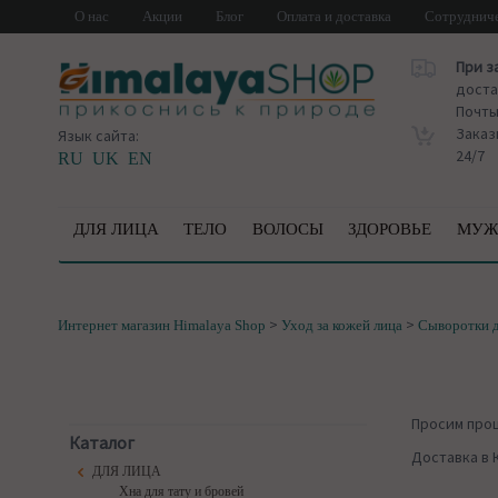
О нас
Акции
Блог
Оплата и доставка
Сотруднич
При з
доста
Почт
Заказ
Язык сайта:
24/7
RU
UK
EN
ДЛЯ ЛИЦА
ТЕЛО
ВОЛОСЫ
ЗДОРОВЬЕ
МУЖ
>
>
Интернет магазин Himalaya Shop
Уход за кожей лица
Сыворотки д
Просим про
Каталог
Доставка в 
ДЛЯ ЛИЦА
Хна для тату и бровей