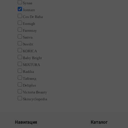
Synaa
Jomtam
Cos De Baha
Enough
Farmstay
Sattva
Needit
KORICA
Baby Bright
MIXTURA
Radika
Тайланд
Deliplus
Victoria Beauty
Skincyclopedia
Навигация
Каталог