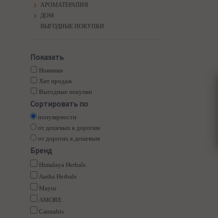
АРОМАТЕРАПИЯ
ДОМ
ВЫГОДНЫЕ ПОКУПКИ
Показать
Новинки
Хит продаж
Выгодные покупки
Сортировать по
популярности
от дешевых к дорогим
от дорогих к дешевым
Бренд
Himalaya Herbals
Aasha Herbals
Mayur
AMORE
Cannabis