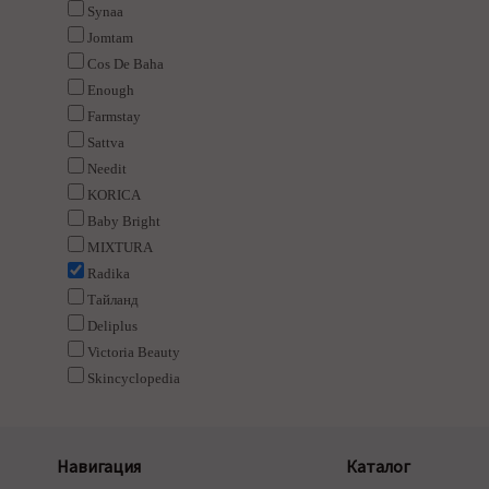
Synaa
Jomtam
Cos De Baha
Enough
Farmstay
Sattva
Needit
KORICA
Baby Bright
MIXTURA
Radika
Тайланд
Deliplus
Victoria Beauty
Skincyclopedia
Навигация
Каталог