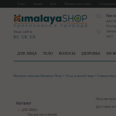
О нас
Акции
Блог
Оплата и доставка
Сотруднич
При з
доста
Почт
Заказ
Язык сайта:
24/7
RU
UK
EN
ДЛЯ ЛИЦА
ТЕЛО
ВОЛОСЫ
ЗДОРОВЬЕ
МУЖ
>
>
Интернет магазин Himalaya Shop
Уход за кожей лица
Сыворотки д
Просим про
Каталог
Доставка в 
ДЛЯ ЛИЦА
Хна для тату и бровей