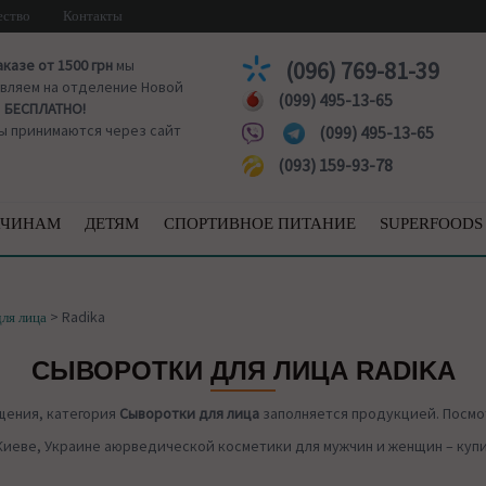
ество
Контакты
аказе от 1500 грн
мы
(096) 769-81-39
вляем на отделение Новой
(099) 495-13-65
ы
БЕСПЛАТНО!
ы принимаются через сайт
(099) 495-13-65
(093) 159-93-78
ЧИНАМ
ДЕТЯМ
СПОРТИВНОЕ ПИТАНИЕ
SUPERFOODS
>
Radika
ля лица
СЫВОРОТКИ ДЛЯ ЛИЦА RADIKA
щения, категория
Сыворотки для лица
заполняется продукцией. Посмо
Киеве, Украине аюрведической косметики для мужчин и женщин – купит