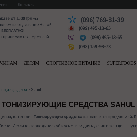
ество
Контакты
аказе от 1500 грн
мы
(096) 769-81-39
вляем на отделение Новой
(099) 495-13-65
ы
БЕСПЛАТНО!
ы принимаются через сайт
(099) 495-13-65
(093) 159-93-78
ЧИНАМ
ДЕТЯМ
СПОРТИВНОЕ ПИТАНИЕ
SUPERFOODS
>
Sahul
ующие средства
ТОНИЗИРУЮЩИЕ СРЕДСТВА SAHUL
щения, категория
Тонизирующие средства
заполняется продукцией. П
Киеве, Украине аюрведической косметики для мужчин и женщин – купит