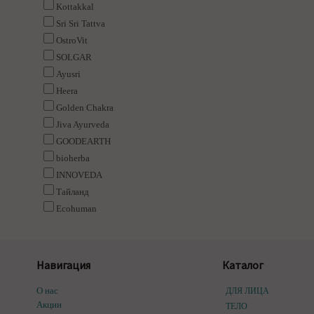
Kottakkal
Sri Sri Tattva
OstroVit
SOLGAR
Ayusri
Heera
Golden Chakra
Jiva Ayurveda
GOODEARTH
bioherba
INNOVEDA
Тайланд
Ecohuman
Навигация
Каталог
О нас
ДЛЯ ЛИЦА
Акции
ТЕЛО