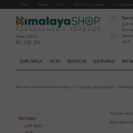
О нас
Акции
Блог
Оплата и доставка
Сотруднич
При з
доста
Почт
Заказ
Язык сайта:
24/7
RU
UK
EN
ДЛЯ ЛИЦА
ТЕЛО
ВОЛОСЫ
ЗДОРОВЬЕ
МУЖ
>
>
Интернет магазин Himalaya Shop
Средства для здоровья
Тонизир
Просим про
Каталог
Доставка в 
ДЛЯ ЛИЦА
ТЕЛО