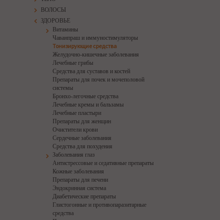
ВОЛОСЫ
ЗДОРОВЬЕ
Витамины
Чаванпраш и иммуностимуляторы
Тонизирующие средства
Желудочно-кишечные заболевания
Лечебные грибы
Средства для суставов и костей
Препараты для почек и мочеполовой
системы
Бронхо-легочные средства
Лечебные кремы и бальзамы
Лечебные пластыри
Препараты для женщин
Очистители крови
Сердечные заболевания
Средства для похудения
Заболевания глаз
Антистрессовые и седативные препараты
Кожные заболевания
Препараты для печени
Эндокринная система
Диабетические препараты
Глистогонные и противопаразитарные
средства