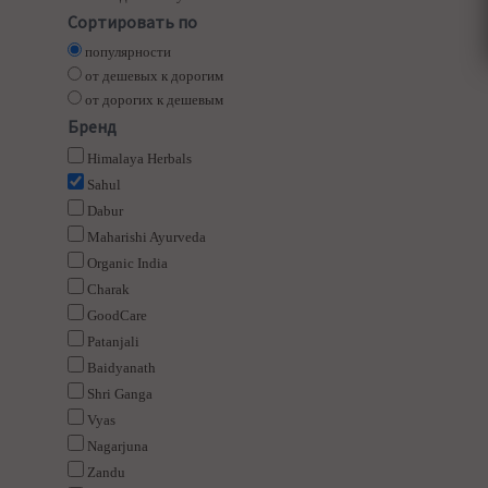
Сортировать по
популярности
от дешевых к дорогим
от дорогих к дешевым
Бренд
Himalaya Herbals
Sahul
Dabur
Maharishi Ayurveda
Organic India
Charak
GoodCare
Patanjali
Baidyanath
Shri Ganga
Vyas
Nagarjuna
Zandu