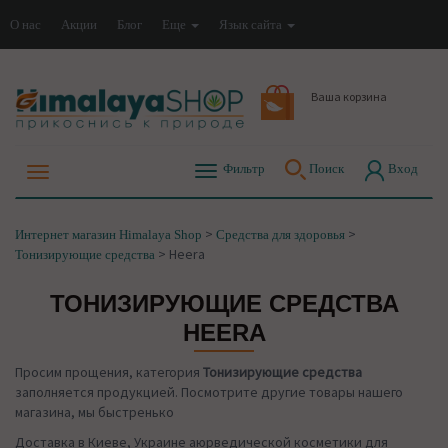
О нас
Акции
Блог
Еще
Язык сайта
Ваша корзина
Фильтр
Поиск
Вход
>
>
Интернет магазин Himalaya Shop
Средства для здоровья
>
Heera
Тонизирующие средства
ТОНИЗИРУЮЩИЕ СРЕДСТВА
HEERA
Просим прощения, категория
Тонизирующие средства
заполняется продукцией. Посмотрите другие товары нашего
магазина, мы быстренько
Доставка в Киеве, Украине аюрведической косметики для