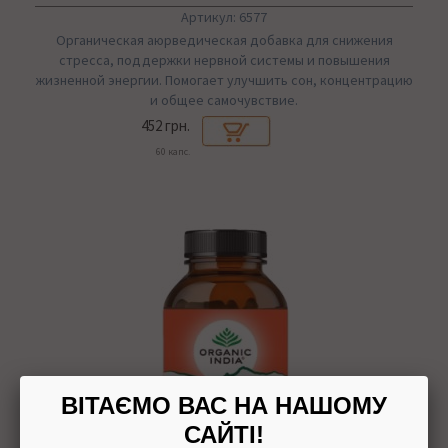
Артикул: 6577
Органическая аюрведическая добавка для снижения
стресса, поддержки нервной системы и повышения
жизненной энергии. Помогает улучшить сон, концентрацию
и общее самочувствие.
452 грн.
60 капс.
ВІТАЄМО ВАС НА НАШОМУ
САЙТІ!