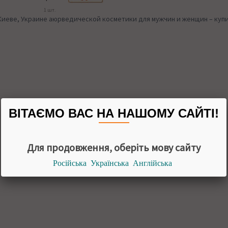
1 шт.
Киеве, Украине аюрведической косметики для мужчин и женщин – купит
ВІТАЄМО ВАС НА НАШОМУ САЙТІ!
Для продовження, оберіть мову сайту
Російська
Українська
Англійська