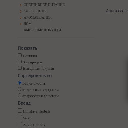
СПОРТИВНОЕ ПИТАНИЕ
Доставка в 
SUPERFOODS
АРОМАТЕРАПИЯ
ДОМ
ВЫГОДНЫЕ ПОКУПКИ
Показать
Новинки
Хит продаж
Выгодные покупки
Сортировать по
популярности
от дешевых к дорогим
от дорогих к дешевым
Бренд
Himalaya Herbals
Vicco
Aasha Herbals