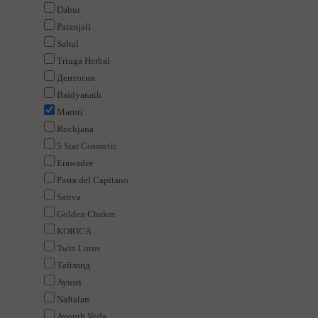
Dabur
Patanjali
Sahul
Triuga Herbal
Дентогин
Baidyanath
Maruti
Rochjana
5 Star Cosmetic
Erawadee
Pasta del Capitano
Sattva
Golden Chakra
KORICA
Twin Lotus
Тайланд
Ayusri
Naftalan
Ayouth Veda