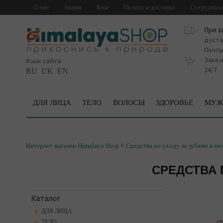
О нас
Акции
Блог
Оплата и доставка
Сотруднич
При з
доста
Почт
Заказ
Язык сайта:
24/7
RU
UK
EN
ДЛЯ ЛИЦА
ТЕЛО
ВОЛОСЫ
ЗДОРОВЬЕ
МУЖ
>
Интернет магазин Himalaya Shop
Средства по уходу за зубами и по
СРЕДСТВА 
Каталог
ДЛЯ ЛИЦА
ТЕЛО