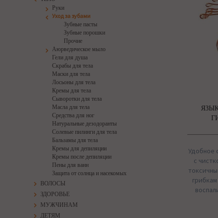
Руки
Уход за зубами
Зубные пасты
Зубные порошки
Прочие
Аюрведическое мыло
Гели для душа
Скрабы для тела
Маски для тела
Лосьоны для тела
Кремы для тела
Сыворотки для тела
Масла для тела
ЯЗЫ
Средства для ног
Г
Натуральные дезодоранты
Солевые пилинги для тела
Бальзамы для тела
Кремы для депиляции
Удобное 
Кремы после депиляции
с чистк
Пены для ванн
токсичны
Защита от солнца и насекомых
грибкам
ВОЛОСЫ
воспал
ЗДОРОВЬЕ
МУЖЧИНАМ
ДЕТЯМ