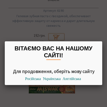
Артикул: 6190
Гелевая зубная паста с гвоздикой, обеспечивает
эффективную защиту от кариеса и дарит длительную
свежесть
192 грн.
150 г
ВІТАЄМО ВАС НА НАШОМУ
САЙТІ!
Для продовження, оберіть мову сайту
Російська
Українська
Англійська